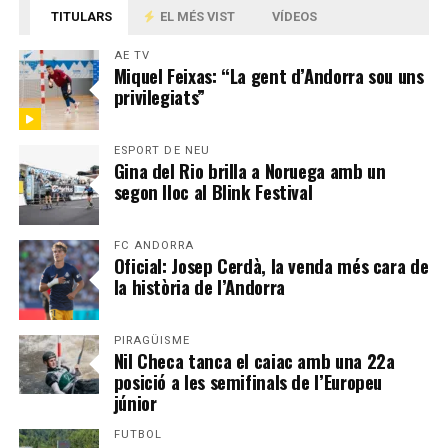
TITULARS
EL MÉS VIST
VÍDEOS
AE TV
Miquel Feixas: “La gent d’Andorra sou uns
privilegiats”
ESPORT DE NEU
Gina del Rio brilla a Noruega amb un
segon lloc al Blink Festival
FC ANDORRA
Oficial: Josep Cerdà, la venda més cara de
la història de l’Andorra
PIRAGÜISME
Nil Checa tanca el caiac amb una 22a
posició a les semifinals de l’Europeu
júnior
FUTBOL