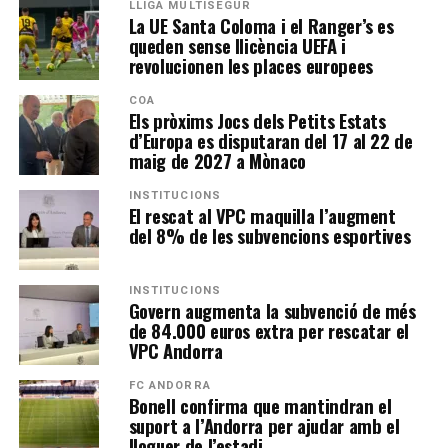
LLIGA MULTISEGUR
La UE Santa Coloma i el Ranger’s es
queden sense llicència UEFA i
revolucionen les places europees
COA
Els pròxims Jocs dels Petits Estats
d’Europa es disputaran del 17 al 22 de
maig de 2027 a Mònaco
INSTITUCIONS
El rescat al VPC maquilla l’augment
del 8% de les subvencions esportives
INSTITUCIONS
Govern augmenta la subvenció de més
de 84.000 euros extra per rescatar el
VPC Andorra
FC ANDORRA
Bonell confirma que mantindran el
suport a l’Andorra per ajudar amb el
lloguer de l’estadi