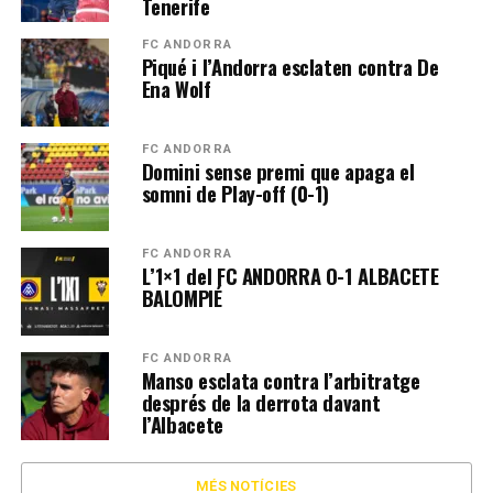
Tenerife
FC ANDORRA
Piqué i l’Andorra esclaten contra De
Ena Wolf
FC ANDORRA
Domini sense premi que apaga el
somni de Play-off (0-1)
FC ANDORRA
L’1×1 del FC ANDORRA O-1 ALBACETE
BALOMPIÉ
FC ANDORRA
Manso esclata contra l’arbitratge
després de la derrota davant
l’Albacete
MÉS NOTÍCIES