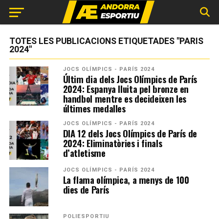
TOTES LES PUBLICACIONS ETIQUETADES "PARIS
2024"
JOCS OLÍMPICS - PARÍS 2024
Últim dia dels Jocs Olímpics de París
2024: Espanya lluita pel bronze en
handbol mentre es decideixen les
últimes medalles
JOCS OLÍMPICS - PARÍS 2024
DIA 12 dels Jocs Olímpics de París de
2024: Eliminatòries i finals
d’atletisme
JOCS OLÍMPICS - PARÍS 2024
La flama olímpica, a menys de 100
dies de París
POLIESPORTIU