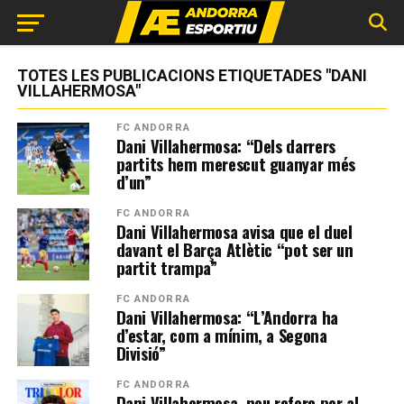
TOTES LES PUBLICACIONS ETIQUETADES "DANI
VILLAHERMOSA"
FC ANDORRA
Dani Villahermosa: “Dels darrers
partits hem merescut guanyar més
d’un”
FC ANDORRA
Dani Villahermosa avisa que el duel
davant el Barça Atlètic “pot ser un
partit trampa”
FC ANDORRA
Dani Villahermosa: “L’Andorra ha
d’estar, com a mínim, a Segona
Divisió”
FC ANDORRA
Dani Villahermosa, nou reforç per al