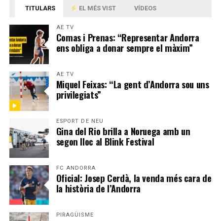
TITULARS
EL MÉS VIST
VÍDEOS
AE TV
Comas i Prenas: “Representar Andorra
ens obliga a donar sempre el màxim”
AE TV
Miquel Feixas: “La gent d’Andorra sou uns
privilegiats”
ESPORT DE NEU
Gina del Rio brilla a Noruega amb un
segon lloc al Blink Festival
FC ANDORRA
Oficial: Josep Cerdà, la venda més cara de
la història de l’Andorra
PIRAGÜISME