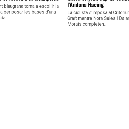
l’Andona Racing
nt blaugrana torna a escollir la
ia per posar les bases d’una
La ciclista s’imposa al Critèri
a...
Graït mentre Nora Sales i Daia
Morais completen...