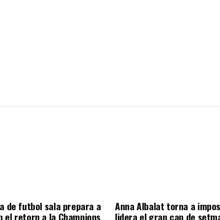
a de futbol sala prepara a
Anna Albalat torna a impos
 el retorn a la Champions
lidera el gran cap de setm