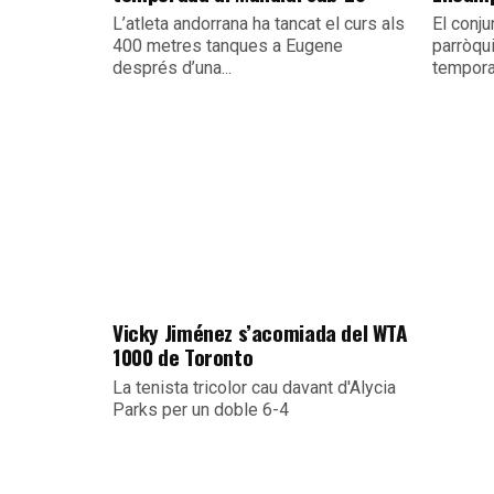
L’atleta andorrana ha tancat el curs als
El conju
400 metres tanques a Eugene
parròqu
després d’una...
temporad
Vicky Jiménez s’acomiada del WTA
1000 de Toronto
La tenista tricolor cau davant d'Alycia
Parks per un doble 6-4