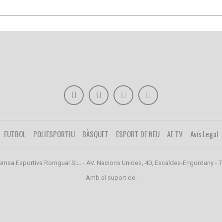
FUTBOL
POLIESPORTIU
BÀSQUET
ESPORT DE NEU
AE TV
Avís Legal
emsa Esportiva Romgual S.L. - AV. Nacions Unides, 40, Escaldes-Engordany - T
Amb el suport de: