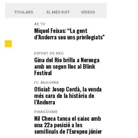
TITULARS
EL MÉS VIST
VÍDEOS
AE TV
Miquel Feixas: “La gent
d’Andorra sou uns privilegiats”
ESPORT DE NEU
Gina del Rio brilla a Noruega
amb un segon lloc al Blink
Festival
FC ANDORRA
Oficial: Josep Cerdà, la venda
més cara de la història de
l’Andorra
PIRAGÜISME
Nil Checa tanca el caiac amb
una 22a posició a les
semifinals de l’Europeu júnior