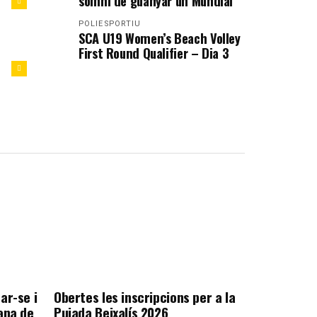
somni de guanyar un Mundial”
POLIESPORTIU
SCA U19 Women’s Beach Volley
First Round Qualifier – Dia 3
ar-se i
Obertes les inscripcions per a la
ana de
Pujada Beixalís 2026