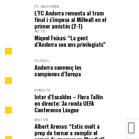
FC ANDORRA
L’FC Andorra remunta al tram
final i s’imposa al Millwall en el
primer amistós (2-1)
AE TV
Miquel Feixas: “La gent
d’Andorra sou uns privilegiats”
FUTBOL
Andorra convenç les
campiones d’Europa
DIRECTE
Inter d’Escaldes – Flora Tallin
en directe: 3a ronda UEFA
Conference League
MOTOR
Albert Arenas: “Estic molt a
prop de tornar a complir el