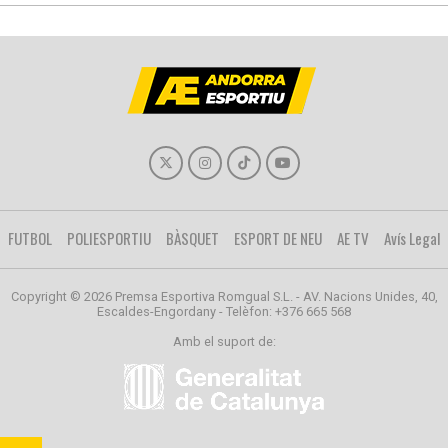
FUTBOL
POLIESPORTIU
BÀSQUET
ESPORT DE NEU
AE TV
Avís Legal
Copyright © 2026 Premsa Esportiva Romgual S.L. - AV. Nacions Unides, 40,
Escaldes-Engordany - Telèfon: +376 665 568
Amb el suport de: