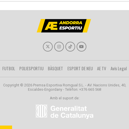
FUTBOL
POLIESPORTIU
BÀSQUET
ESPORT DE NEU
AE TV
Avís Legal
Copyright © 2026 Premsa Esportiva Romgual S.L. - AV. Nacions Unides, 40,
Escaldes-Engordany - Telèfon: +376 665 568
Amb el suport de: