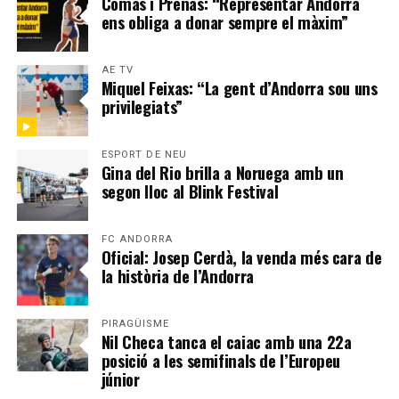
Comas i Prenas: “Representar Andorra
ens obliga a donar sempre el màxim”
AE TV
Miquel Feixas: “La gent d’Andorra sou uns
privilegiats”
ESPORT DE NEU
Gina del Rio brilla a Noruega amb un
segon lloc al Blink Festival
FC ANDORRA
Oficial: Josep Cerdà, la venda més cara de
la història de l’Andorra
PIRAGÜISME
Nil Checa tanca el caiac amb una 22a
posició a les semifinals de l’Europeu
júnior