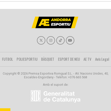
FUTBOL
POLIESPORTIU
BÀSQUET
ESPORT DE NEU
AE TV
Avís Legal
Copyright © 2026 Premsa Esportiva Romgual S.L. - AV. Nacions Unides, 40,
Escaldes-Engordany - Telèfon: +376 665 568
Amb el suport de: