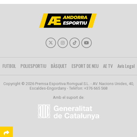
FUTBOL
POLIESPORTIU
BÀSQUET
ESPORT DE NEU
AE TV
Avís Legal
Copyright © 2026 Premsa Esportiva Romgual S.L. - AV. Nacions Unides, 40,
Escaldes-Engordany - Telèfon: +376 665 568
Amb el suport de: