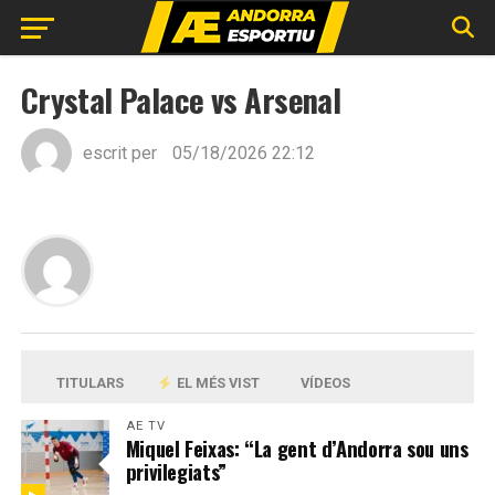
Crystal Palace vs Arsenal
escrit per
05/18/2026 22:12
TITULARS
EL MÉS VIST
VÍDEOS
AE TV
Miquel Feixas: “La gent d’Andorra sou uns
privilegiats”