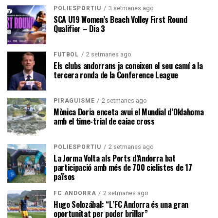
3 setmanes ago
POLIESPORTIU
SCA U19 Women’s Beach Volley First Round
Qualifier – Dia 3
2 setmanes ago
FUTBOL
Els clubs andorrans ja coneixen el seu camí a la
tercera ronda de la Conference League
2 setmanes ago
PIRAGÜISME
Mònica Doria enceta avui el Mundial d’Oklahoma
amb el time-trial de caiac cross
2 setmanes ago
POLIESPORTIU
La Jorma Volta als Ports d’Andorra bat
participació amb més de 700 ciclistes de 17
països
2 setmanes ago
FC ANDORRA
Hugo Solozábal: “L’FC Andorra és una gran
oportunitat per poder brillar”