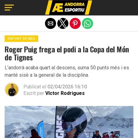
Exit mobile version
ESPORT DE NEU
Roger Puig frega el podi a la Copa del Món
de Tignes
L’andorrà acaba quart al descens, suma 50 punts més i es
manté sisè a la general de la disciplina.
Publicat el
02/04/2026 16:10
Escrit per
Víctor Rodrigues