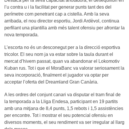
Destaca per la seva capacitat anotadora, el desequilibri en
l’u contra u i la facilitat per generar punts tant des del
perímetre com penetrant cap a cistella. Amb la seva
arribada, el nou director esportiu, Jordi Ardèvol, continua
perfilant una plantilla amb més talent ofensiu per afrontar la
nova temporada.
L’escorta no és un desconegut per a la direcció esportiva
tricolor. El seu nom ja va estar sobre la taula durant el
mercat d’hivern passat, quan va abandonar el Lokomotiv
Kuban rus. Tot i que el MoraBanc va valorar seriosament la
seva incorporació, finalment el jugador va optar per
acceptar l’oferta del Dreamland Gran Canària.
A les ordres del conjunt canari va disputar el tram final de
la temporada a la Lliga Endesa, participant en 19 partits
amb una mitjana de 8,4 punts, 1,5 rebots i 1,5 assistències
per encontre. Tot i mostrar el seu potencial ofensiu en
diversos moments, el seu rendiment va ser irregular al llarg