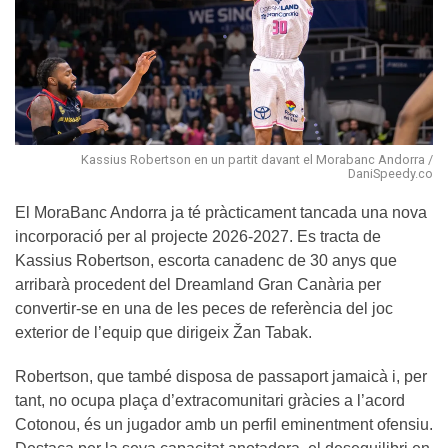
Kassius Robertson en un partit davant el Morabanc Andorra /
DaniSpeedy.co
El MoraBanc Andorra ja té pràcticament tancada una nova
incorporació per al projecte 2026-2027. Es tracta de
Kassius Robertson, escorta canadenc de 30 anys que
arribarà procedent del Dreamland Gran Canària per
convertir-se en una de les peces de referència del joc
exterior de l’equip que dirigeix Žan Tabak.
Robertson, que també disposa de passaport jamaicà i, per
tant, no ocupa plaça d’extracomunitari gràcies a l’acord
Cotonou, és un jugador amb un perfil eminentment ofensiu.