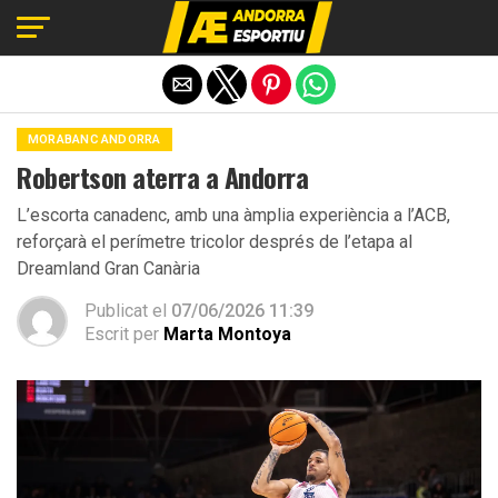
Exit mobile version
MORABANC ANDORRA
Robertson aterra a Andorra
L’escorta canadenc, amb una àmplia experiència a l’ACB,
reforçarà el perímetre tricolor després de l’etapa al
Dreamland Gran Canària
Publicat el
07/06/2026 11:39
Escrit per
Marta Montoya