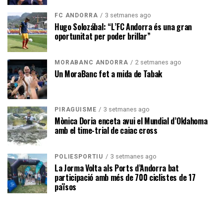
3 setmanes ago
FC ANDORRA
Hugo Solozábal: “L’FC Andorra és una gran
oportunitat per poder brillar”
2 setmanes ago
MORABANC ANDORRA
Un MoraBanc fet a mida de Tabak
3 setmanes ago
PIRAGÜISME
Mònica Doria enceta avui el Mundial d’Oklahoma
amb el time-trial de caiac cross
3 setmanes ago
POLIESPORTIU
La Jorma Volta als Ports d’Andorra bat
participació amb més de 700 ciclistes de 17
països