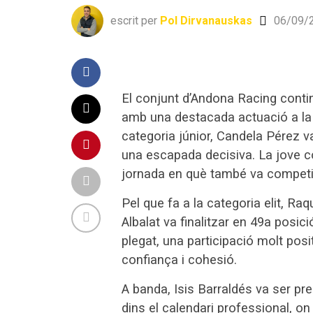
escrit per
Pol Dirvanauskas
06/09/
El conjunt d’Andona Racing contin
amb una destacada actuació a la 
categoria júnior, Candela Pérez v
una escapada decisiva. La jove co
jornada en què també va competir 
Pel que fa a la categoria elit, R
Albalat va finalitzar en 49a posic
plegat, una participació molt posi
confiança i cohesió.
A banda, Isis Barraldés va ser pre
dins el calendari professional, o