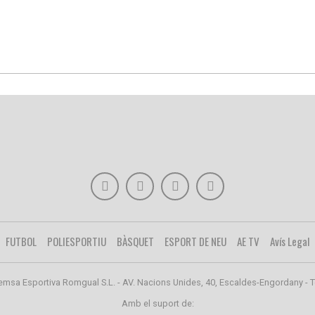
FUTBOL
POLIESPORTIU
BÀSQUET
ESPORT DE NEU
AE TV
Avís Legal
emsa Esportiva Romgual S.L. - AV. Nacions Unides, 40, Escaldes-Engordany - T
Amb el suport de: