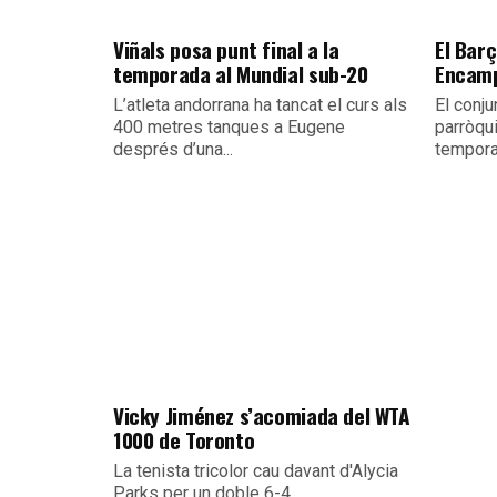
Viñals posa punt final a la
El Barç
temporada al Mundial sub-20
Encamp
L’atleta andorrana ha tancat el curs als
El conju
400 metres tanques a Eugene
parròqu
després d’una...
temporad
Vicky Jiménez s’acomiada del WTA
1000 de Toronto
La tenista tricolor cau davant d'Alycia
Parks per un doble 6-4