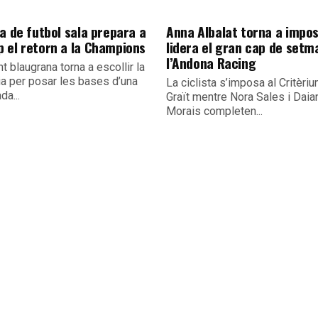
a de futbol sala prepara a
Anna Albalat torna a impos
 el retorn a la Champions
lidera el gran cap de setm
l’Andona Racing
nt blaugrana torna a escollir la
ia per posar les bases d’una
La ciclista s’imposa al Critèri
a...
Graït mentre Nora Sales i Daia
Morais completen...