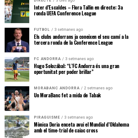
3 dies ago
DIRECTE
Inter d’Escaldes – Flora Tallin en directe: 3a
ronda UEFA Conference League
3 setmanes ago
FUTBOL
Els clubs andorrans ja coneixen el seu camí a la
tercera ronda de la Conference League
3 setmanes ago
FC ANDORRA
Hugo Solozábal: “L’FC Andorra és una gran
oportunitat per poder brillar”
2 setmanes ago
MORABANC ANDORRA
Un MoraBanc fet a mida de Tabak
3 setmanes ago
PIRAGÜISME
Mònica Doria enceta avui el Mundial d’Oklahoma
amb el time-trial de caiac cross