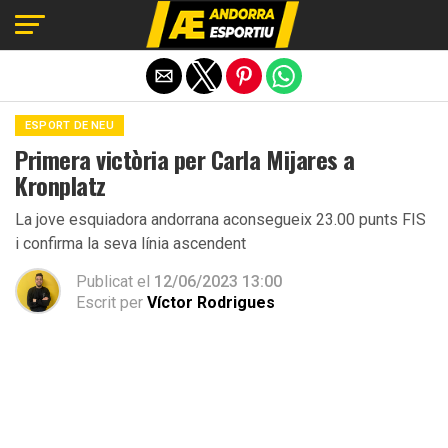
Exit mobile version
ESPORT DE NEU
Primera victòria per Carla Mijares a
Kronplatz
La jove esquiadora andorrana aconsegueix 23.00 punts FIS
i confirma la seva línia ascendent
Publicat el
12/06/2023 13:00
Escrit per
Víctor Rodrigues