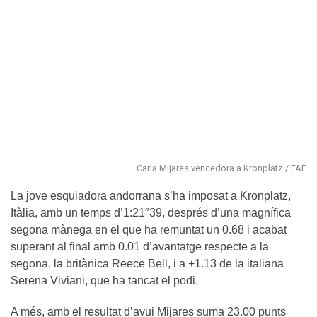
Carla Mijares vencedora a Kronplatz / FAE
La jove esquiadora andorrana s’ha imposat a Kronplatz,
Itàlia, amb un temps d’1:21″39, després d’una magnífica
segona mànega en el que ha remuntat un 0.68 i acabat
superant al final amb 0.01 d’avantatge respecte a la
segona, la britànica Reece Bell, i a +1.13 de la italiana
Serena Viviani, que ha tancat el podi.
A més, amb el resultat d’avui Mijares suma 23.00 punts