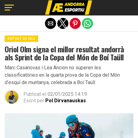
Exit mobile version
ESPORT DE NEU
Oriol Olm signa el millor resultat andorrà
als Sprint de la Copa del Món de Boí Taüll
Marc Casanovas i Lea Ancion no superen les
classificatòries en la quarta prova de la Copa del Món
d’esquí de muntanya, celebrada a Boí Taüll
Publicat el
02/01/2025 14:19
Escrit per
Pol Dirvanauskas