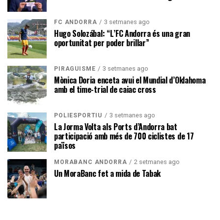
3 setmanes ago
FC ANDORRA
Hugo Solozábal: “L’FC Andorra és una gran
oportunitat per poder brillar”
3 setmanes ago
PIRAGÜISME
Mònica Doria enceta avui el Mundial d’Oklahoma
amb el time-trial de caiac cross
3 setmanes ago
POLIESPORTIU
La Jorma Volta als Ports d’Andorra bat
participació amb més de 700 ciclistes de 17
països
2 setmanes ago
MORABANC ANDORRA
Un MoraBanc fet a mida de Tabak