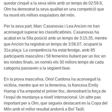
quedar cinquè a la seva sèrie amb un temps de 02:59.9,
Olm ha demostrat la seva qualitat en una competició que
ha reunit els millors esquiadors del món.
Per la seva part, Marc Casanovas i Lea Ancion no han
aconseguit superar les classificatòries. Casanovas ha
acabat en la 59a posició amb un temps de 3:15.35, mentre
que Ancion ha registrat un temps de 3:56.07, ocupant la
31a plaça. La competència ha estat ferotge, amb 85
participants masculins i 58 femenins lluitant per un lloc en
les rondes finals, on només els 30 millors temps de cada
categoria passaven a la següent fase.
En la prova masculina, Oriol Cardona ha aconseguit la
victòria, mentre que en la femenina, la francesa Emily
Harrop s’ha emportat el primer lloc, demostrant la força de
l’esquí de muntanya a nivell internacional. Un altre pas
important per a Olm, que segueix destacant en la Copa del
Món amb el millor resultat andorrà a Boí Taüll.