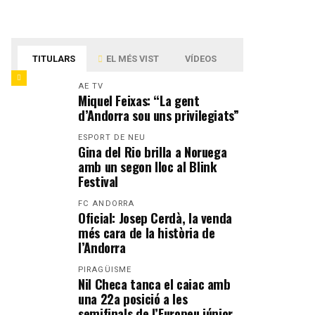
TITULARS
EL MÉS VIST
VÍDEOS
AE TV
Miquel Feixas: “La gent
d’Andorra sou uns privilegiats”
ESPORT DE NEU
Gina del Rio brilla a Noruega
amb un segon lloc al Blink
Festival
FC ANDORRA
Oficial: Josep Cerdà, la venda
més cara de la història de
l’Andorra
PIRAGÜISME
Nil Checa tanca el caiac amb
una 22a posició a les
semifinals de l’Europeu júnior