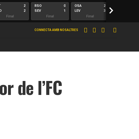
T
2
RSO
0
OSA
2
>
ALA
O
2
SEV
1
LEV
3
ELC
Final
Final
Final
Final
CONNECTA AMB NOSALTRES
r de l’FC