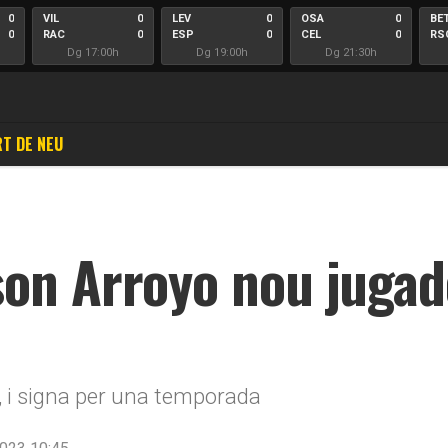
0
VIL
0
LEV
0
OSA
0
BE
0
RAC
0
ESP
0
CEL
0
RS
Dg 17:00h
Dg 19:00h
Dg 21:30h
T DE NEU
on Arroyo nou jugado
l, i signa per una temporada