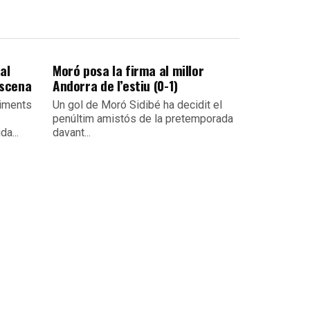
al
Moró posa la firma al millor
escena
Andorra de l’estiu (0-1)
viments
Un gol de Moró Sidibé ha decidit el
penúltim amistós de la pretemporada
da...
davant...