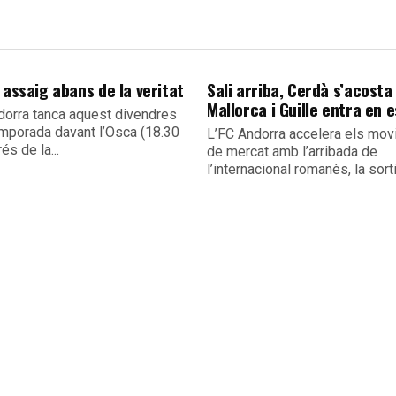
 assaig abans de la veritat
Sali arriba, Cerdà s’acosta 
Mallorca i Guille entra en 
dorra tanca aquest divendres
emporada davant l’Osca (18.30
L’FC Andorra accelera els mo
és de la...
de mercat amb l’arribada de
l’internacional romanès, la sorti