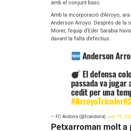
amb el conjunt basc.
Amb la incorporació d’Arroyo, ara
Anderson Arroyo. Després de la s
Morer, l’equip d’Eder Sarabia havi
davant la falta d’efectius.
Anderson Arroyo, 𝐭
El defensa col
passada va jugar a 
cedit per una te
#ArroyoTricolor
#S
— FC Andorra (@fcandorra)
July 18, 20
Petxarroman molt a 