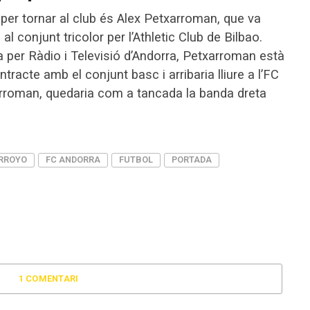
er tornar al club és Alex Petxarroman, que va
l conjunt tricolor per l’Athletic Club de Bilbao.
per Ràdio i Televisió d’Andorra, Petxarroman està
tracte amb el conjunt basc i arribaria lliure a l’FC
arroman, quedaria com a tancada la banda dreta
RROYO
FC ANDORRA
FUTBOL
PORTADA
1 COMENTARI