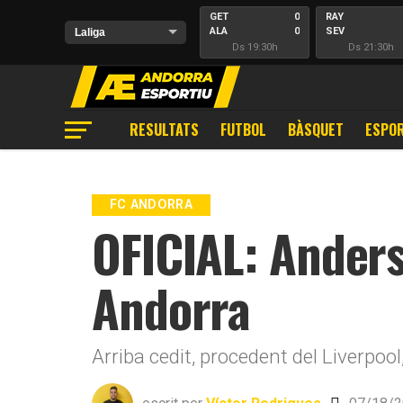
GET
0
RAY
ALA
0
SEV
Ds 19:30h
Ds 21:30h
RESULTATS
FUTBOL
BÀSQUET
ESPOR
FC ANDORRA
OFICIAL: Anders
Andorra
Arriba cedit, procedent del Liverpoo