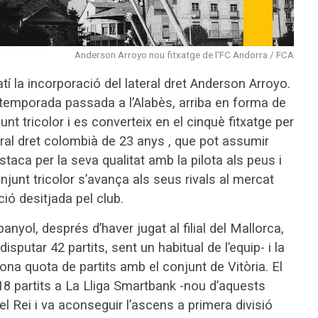
Anderson Arroyo nou fitxatge de l'FC Andorra / FCA
í la incorporació del lateral dret Anderson Arroyo.
a temporada passada a l’Alabès, arriba en forma de
t tricolor i es converteix en el cinquè fitxatge per
teral dret colombià de 23 anys , que pot assumir
staca per la seva qualitat amb la pilota als peus i
onjunt tricolor s’avança als seus rivals al mercat
ió desitjada pel club.
anyol, després d’haver jugat al filial del Mallorca,
utar 42 partits, sent un habitual de l’equip- i la
na quota de partits amb el conjunt de Vitòria. El
18 partits a La Lliga Smartbank -nou d’aquests
del Rei i va aconseguir l’ascens a primera divisió