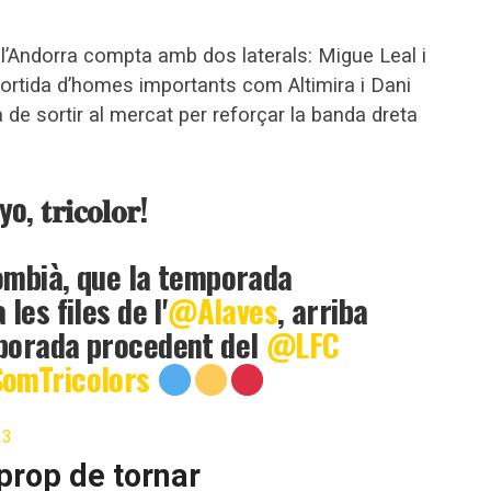
 l’Andorra compta amb dos laterals: Migue Leal i
ortida d’homes importants com Altimira i Dani
a de sortir al mercat per reforçar la banda dreta
𝐫𝐢𝐜𝐨𝐥𝐨𝐫!
ombià, que la temporada
les files de l'
@Alaves
, arriba
mporada procedent del
@LFC
omTricolors
23
prop de tornar