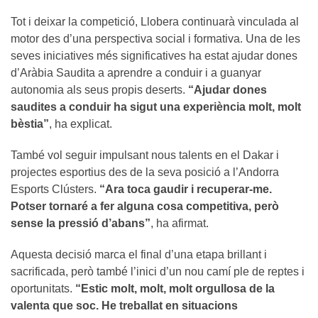
Tot i deixar la competició, Llobera continuarà vinculada al
motor des d’una perspectiva social i formativa. Una de les
seves iniciatives més significatives ha estat ajudar dones
d’Aràbia Saudita a aprendre a conduir i a guanyar
autonomia als seus propis deserts.
“Ajudar dones
saudites a conduir ha sigut una experiència molt, molt
bèstia”
, ha explicat.
També vol seguir impulsant nous talents en el Dakar i
projectes esportius des de la seva posició a l’Andorra
Esports Clústers.
“Ara toca gaudir i recuperar-me.
Potser tornaré a fer alguna cosa competitiva, però
sense la pressió d’abans”
, ha afirmat.
Aquesta decisió marca el final d’una etapa brillant i
sacrificada, però també l’inici d’un nou camí ple de reptes i
oportunitats.
“Estic molt, molt, molt orgullosa de la
valenta que soc. He treballat en situacions