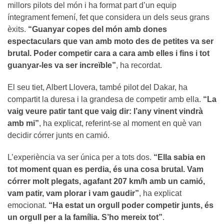
millors pilots del món i ha format part d’un equip
íntegrament femení, fet que considera un dels seus grans
èxits.
“Guanyar copes del món amb dones
espectaculars que van amb moto des de petites va ser
brutal. Poder competir cara a cara amb elles i fins i tot
guanyar-les va ser increïble”
, ha recordat.
El seu tiet, Albert Llovera, també pilot del Dakar, ha
compartit la duresa i la grandesa de competir amb ella.
“La
vaig veure patir tant que vaig dir: l’any vinent vindrà
amb mi”
, ha explicat, referint-se al moment en què van
decidir córrer junts en camió.
L’experiència va ser única per a tots dos.
“Ella sabia en
tot moment quan es perdia, és una cosa brutal. Vam
córrer molt plegats, agafant 207 km/h amb un camió,
vam patir, vam plorar i vam gaudir”
, ha explicat
emocionat.
“Ha estat un orgull poder competir junts, és
un orgull per a la família. S’ho mereix tot”
.