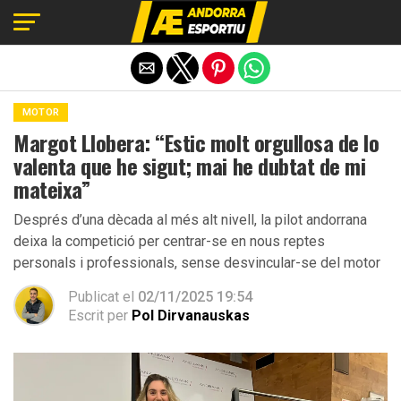
Exit mobile version
MOTOR
Margot Llobera: “Estic molt orgullosa de lo
valenta que he sigut; mai he dubtat de mi
mateixa”
Després d’una dècada al més alt nivell, la pilot andorrana
deixa la competició per centrar-se en nous reptes
personals i professionals, sense desvincular-se del motor
Publicat el
02/11/2025 19:54
Escrit per
Pol Dirvanauskas