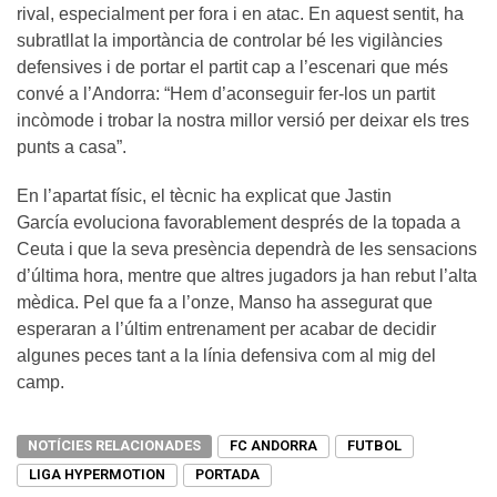
rival, especialment per fora i en atac. En aquest sentit, ha
subratllat la importància de controlar bé les vigilàncies
defensives i de portar el partit cap a l’escenari que més
convé a l’Andorra: “Hem d’aconseguir fer-los un partit
incòmode i trobar la nostra millor versió per deixar els tres
punts a casa”.
En l’apartat físic, el tècnic ha explicat que Jastin
García evoluciona favorablement després de la topada a
Ceuta i que la seva presència dependrà de les sensacions
d’última hora, mentre que altres jugadors ja han rebut l’alta
mèdica. Pel que fa a l’onze, Manso ha assegurat que
esperaran a l’últim entrenament per acabar de decidir
algunes peces tant a la línia defensiva com al mig del
camp.
NOTÍCIES RELACIONADES
FC ANDORRA
FUTBOL
LIGA HYPERMOTION
PORTADA