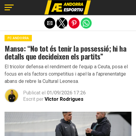
Exit mobile version
FC ANDORRA
Manso: “No tot és tenir la possessió; hi ha
detalls que decideixen els partits”
El tricolor defensa el rendiment de l’equip a Ceuta, posa el
focus en els factors competitius i apel·la a l’aprenentatge
abans de rebre la Cultural Leonesa.
Publicat el
01/09/2026 17:26
Escrit per
Víctor Rodrigues