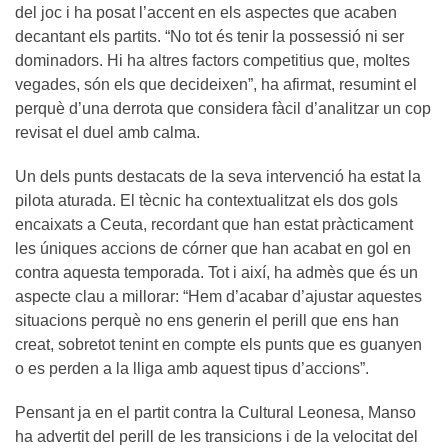
del joc i ha posat l’accent en els aspectes que acaben
decantant els partits. “No tot és tenir la possessió ni ser
dominadors. Hi ha altres factors competitius que, moltes
vegades, són els que decideixen”, ha afirmat, resumint el
perquè d’una derrota que considera fàcil d’analitzar un cop
revisat el duel amb calma.
Un dels punts destacats de la seva intervenció ha estat la
pilota aturada. El tècnic ha contextualitzat els dos gols
encaixats a Ceuta, recordant que han estat pràcticament
les úniques accions de córner que han acabat en gol en
contra aquesta temporada. Tot i així, ha admès que és un
aspecte clau a millorar: “Hem d’acabar d’ajustar aquestes
situacions perquè no ens generin el perill que ens han
creat, sobretot tenint en compte els punts que es guanyen
o es perden a la lliga amb aquest tipus d’accions”.
Pensant ja en el partit contra la Cultural Leonesa, Manso
ha advertit del perill de les transicions i de la velocitat del