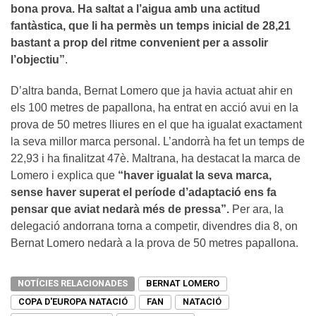
bona prova. Ha saltat a l’aigua amb una actitud
fantàstica, que li ha permès un temps inicial de 28,21
bastant a prop del ritme convenient per a assolir
l’objectiu”
.
D’altra banda, Bernat Lomero que ja havia actuat ahir en
els 100 metres de papallona, ha entrat en acció avui en la
prova de 50 metres lliures en el que ha igualat exactament
la seva millor marca personal. L’andorrà ha fet un temps de
22,93 i ha finalitzat 47è. Maltrana, ha destacat la marca de
Lomero i explica que
“haver igualat la seva marca,
sense haver superat el període d’adaptació ens fa
pensar que aviat nedarà més de pressa”.
Per ara, la
delegació andorrana torna a competir, divendres dia 8, on
Bernat Lomero nedarà a la prova de 50 metres papallona.
NOTÍCIES RELACIONADES
BERNAT LOMERO
COPA D'EUROPA NATACIÓ
FAN
NATACIÓ