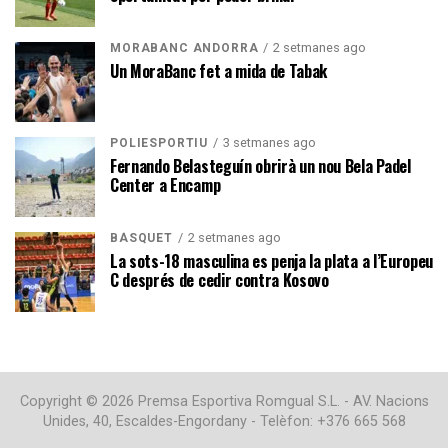
2 setmanes ago
MORABANC ANDORRA
Un MoraBanc fet a mida de Tabak
3 setmanes ago
POLIESPORTIU
Fernando Belasteguín obrirà un nou Bela Padel
Center a Encamp
2 setmanes ago
BÀSQUET
La sots-18 masculina es penja la plata a l’Europeu
C després de cedir contra Kosovo
Copyright © 2026 Premsa Esportiva Romgual S.L. - AV. Nacions
Unides, 40, Escaldes-Engordany - Telèfon: +376 665 568