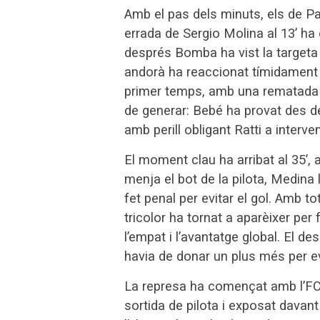
Amb el pas dels minuts, els de 
errada de Sergio Molina al 13’ ha 
després Bomba ha vist la targeta g
andorà ha reaccionat tímidament i
primer temps, amb una rematada d
de generar: Bebé ha provat des de l
amb perill obligant Ratti a interven
El moment clau ha arribat al 35’,
menja el bot de la pilota, Medina l
fet penal per evitar el gol. Amb t
tricolor ha tornat a aparèixer per
l’empat i l’avantatge global. El d
havia de donar un plus més per evi
La represa ha començat amb l’FC A
sortida de pilota i exposat davant