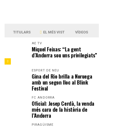
TITULARS
EL MÉS VIST
VÍDEOS
AE TV
Miquel Feixas: “La gent
d’Andorra sou uns privilegiats”
ESPORT DE NEU
Gina del Rio brilla a Noruega
amb un segon lloc al Blink
Festival
FC ANDORRA
Oficial: Josep Cerdà, la venda
més cara de la història de
l’Andorra
PIRAGÜISME