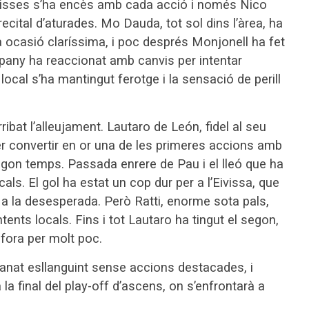
 Misses s’ha encès amb cada acció i només Nico
recital d’aturades. Mo Dauda, tot sol dins l’àrea, ha
a ocasió claríssima, i poc després Monjonell ha fet
ompany ha reaccionat amb canvis per intentar
ó local s’ha mantingut ferotge i la sensació de perill
rribat l’alleujament. Lautaro de León, fidel al seu
per convertir en or una de les primeres accions amb
 segon temps. Passada enrere de Pau i el lleó que ha
ls. El gol ha estat un cop dur per a l’Eivissa, que
 a la desesperada. Però Ratti, enorme sota pals,
tents locals. Fins i tot Lautaro ha tingut el segon,
fora per molt poc.
ha anat esllanguint sense accions destacades, i
a la final del play-off d’ascens, on s’enfrontarà a