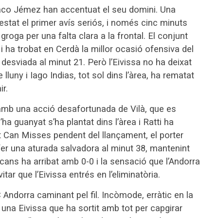
Paco Jémez han accentuat el seu domini. Una
estat el primer avís seriós, i només cinc minuts
roga per una falta clara a la frontal. El conjunt
 ha trobat en Cerdà la millor ocasió ofensiva del
esviada al minut 21. Però l’Eivissa no ha deixat
luny i Iago Indias, tot sol dins l’àrea, ha rematat
ir.
 amb una acció desafortunada de Vilà, que es
’ha guanyat s’ha plantat dins l’àrea i Ratti ha
ot Can Misses pendent del llançament, el porter
 fer una aturada salvadora al minut 38, mantenint
escans ha arribat amb 0-0 i la sensació que l’Andorra
tar que l’Eivissa entrés en l’eliminatòria.
ndorra caminant pel fil. Incòmode, erràtic en la
 una Eivissa que ha sortit amb tot per capgirar