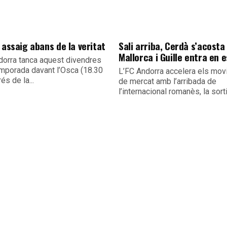
 assaig abans de la veritat
Sali arriba, Cerdà s’acosta 
Mallorca i Guille entra en 
dorra tanca aquest divendres
emporada davant l’Osca (18.30
L’FC Andorra accelera els mo
és de la...
de mercat amb l’arribada de
l’internacional romanès, la sorti