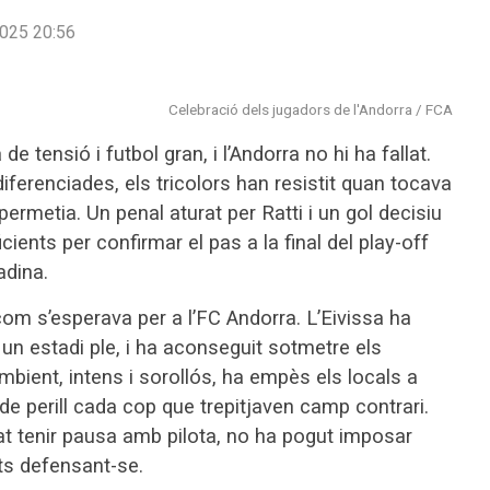
025 20:56
Celebració dels jugadors de l'Andorra / FCA
 tensió i futbol gran, i l’Andorra no hi ha fallat.
diferenciades, els tricolors han resistit quan tocava
permetia. Un penal aturat per Ratti i un gol decisiu
ients per confirmar el pas a la final del play-off
adina.
com s’esperava per a l’FC Andorra. L’Eivissa ha
un estadi ple, i ha aconseguit sotmetre els
ambient, intens i sorollós, ha empès els locals a
de perill cada cop que trepitjaven camp contrari.
at tenir pausa amb pilota, no ha pogut imposar
uts defensant-se.