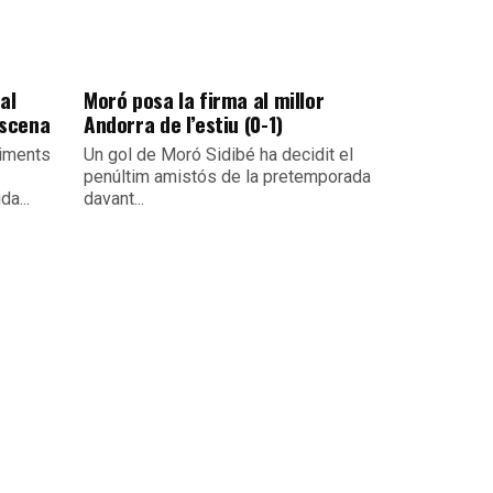
al
Moró posa la firma al millor
escena
Andorra de l’estiu (0-1)
viments
Un gol de Moró Sidibé ha decidit el
penúltim amistós de la pretemporada
da...
davant...