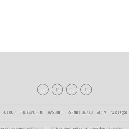
FUTBOL
POLIESPORTIU
BÀSQUET
ESPORT DE NEU
AE TV
Avís Legal
emsa Esportiva Romgual S.L. - AV. Nacions Unides, 40, Escaldes-Engordany - T