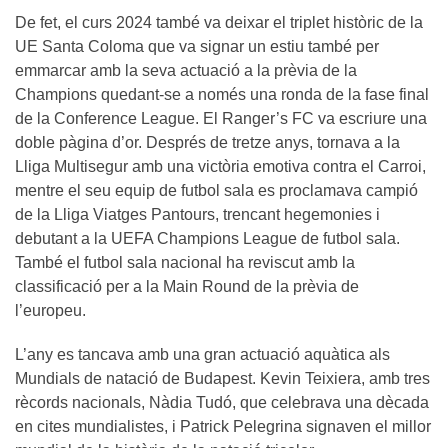
De fet, el curs 2024 també va deixar el triplet històric de la
UE Santa Coloma que va signar un estiu també per
emmarcar amb la seva actuació a la prèvia de la
Champions quedant-se a només una ronda de la fase final
de la Conference League. El Ranger’s FC va escriure una
doble pàgina d’or. Després de tretze anys, tornava a la
Lliga Multisegur amb una victòria emotiva contra el Carroi,
mentre el seu equip de futbol sala es proclamava campió
de la Lliga Viatges Pantours, trencant hegemonies i
debutant a la UEFA Champions League de futbol sala.
També el futbol sala nacional ha reviscut amb la
classificació per a la Main Round de la prèvia de
l’europeu.
L’any es tancava amb una gran actuació aquàtica als
Mundials de natació de Budapest. Kevin Teixiera, amb tres
rècords nacionals, Nàdia Tudó, que celebrava una dècada
en cites mundialistes, i Patrick Pelegrina signaven el millor