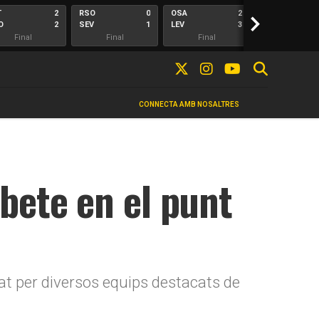
T
2
RSO
0
OSA
2
>
ALA
O
2
SEV
1
LEV
3
ELC
Final
Final
Final
Final
CONNECTA AMB NOSALTRES
bete en el punt
tjat per diversos equips destacats de