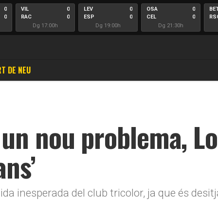
0
VIL
0
LEV
0
OSA
0
BE
0
RAC
0
ESP
0
CEL
0
RS
Dg 17:00h
Dg 19:00h
Dg 21:30h
T DE NEU
un nou problema, Lo
ans’
da inesperada del club tricolor, ja que és desi