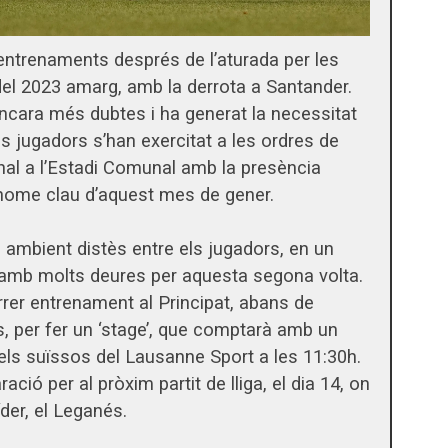
 entrenaments després de l’aturada per les
 del 2023 amarg, amb la derrota a Santander.
ncara més dubtes i ha generat la necessitat
s jugadors s’han exercitat a les ordres de
nal a l’Estadi Comunal amb la presència
ome clau d’aquest mes de gener.
 ambient distès entre els jugadors, en un
 amb molts deures per aquesta segona volta.
rer entrenament al Principat, abans de
s, per fer un ‘stage’, que comptarà amb un
 els suïssos del Lausanne Sport a les 11:30h.
ació per al pròxim partit de lliga, el dia 14, on
íder, el Leganés.