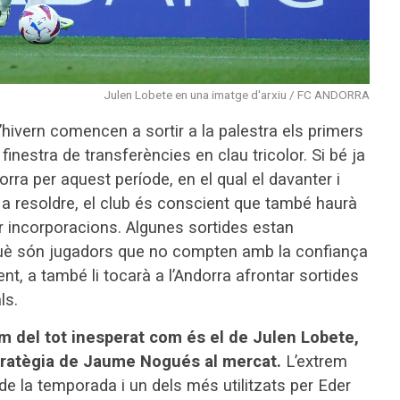
Julen Lobete en una imatge d'arxiu / FC ANDORRA
’hivern comencen a sortir a la palestra els primers
estra de transferències en clau tricolor. Si bé ja
rra per aquest període, en el qual el davanter i
s a resoldre, el club és conscient que també haurà
ncar incorporacions. Algunes sortides estan
què són jugadors que no compten amb la confiança
t, a també li tocarà a l’Andorra afrontar sortides
ls.
 del tot inesperat com és el de Julen Lobete,
estratègia de Jaume Nogués al mercat.
L’extrem
de la temporada i un dels més utilitzats per Eder