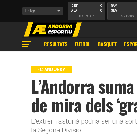
GET
0
RAY
ALA
0
SEV
Ds 19:30h
Ds 21:30h
RESULTATS
FUTBOL
BÀSQUET
ESPOR
FC ANDORRA
L’Andorra suma 
de mira dels ‘gr
L’extrem asturià podria ser una sorti
la Segona Divisió