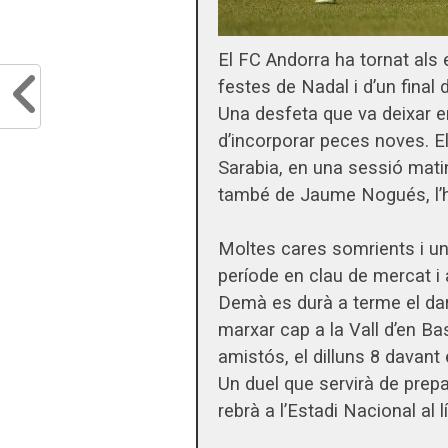
El FC Andorra ha tornat als
festes de Nadal i d’un final
Una desfeta que va deixar e
d’incorporar peces noves. El
Sarabia, en una sessió mati
també de Jaume Nogués, l’h
Moltes cares somrients i un
període en clau de mercat i
Demà es durà a terme el dar
marxar cap a la Vall d’en Ba
amistós, el dilluns 8 davant
Un duel que servirà de prepar
rebrà a l’Estadi Nacional al l