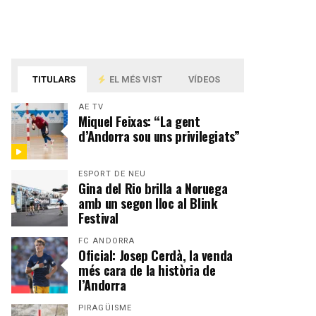
TITULARS
EL MÉS VIST
VÍDEOS
AE TV
Miquel Feixas: “La gent
d’Andorra sou uns privilegiats”
ESPORT DE NEU
Gina del Rio brilla a Noruega
amb un segon lloc al Blink
Festival
FC ANDORRA
Oficial: Josep Cerdà, la venda
més cara de la història de
l’Andorra
PIRAGÜISME