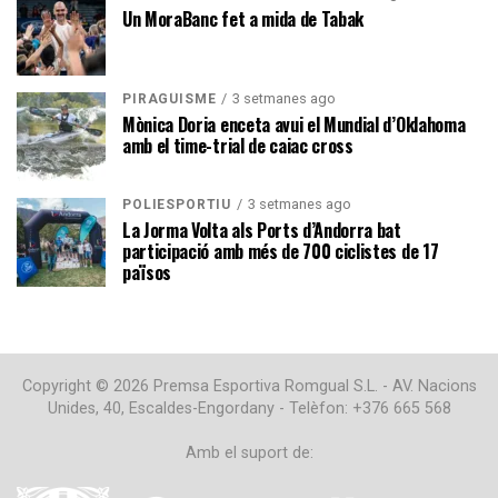
Un MoraBanc fet a mida de Tabak
3 setmanes ago
PIRAGÜISME
Mònica Doria enceta avui el Mundial d’Oklahoma
amb el time-trial de caiac cross
3 setmanes ago
POLIESPORTIU
La Jorma Volta als Ports d’Andorra bat
participació amb més de 700 ciclistes de 17
països
Copyright © 2026 Premsa Esportiva Romgual S.L. - AV. Nacions
Unides, 40, Escaldes-Engordany - Telèfon: +376 665 568
Amb el suport de: