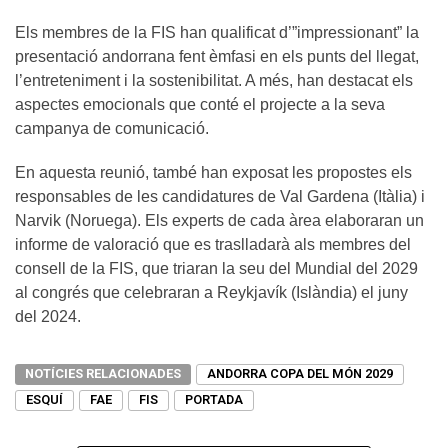
Els membres de la FIS han qualificat d’”impressionant” la
presentació andorrana fent èmfasi en els punts del llegat,
l’entreteniment i la sostenibilitat. A més, han destacat els
aspectes emocionals que conté el projecte a la seva
campanya de comunicació.
En aquesta reunió, també han exposat les propostes els
responsables de les candidatures de Val Gardena (Itàlia) i
Narvik (Noruega). Els experts de cada àrea elaboraran un
informe de valoració que es traslladarà als membres del
consell de la FIS, que triaran la seu del Mundial del 2029
al congrés que celebraran a Reykjavík (Islàndia) el juny
del 2024.
NOTÍCIES RELACIONADES
ANDORRA COPA DEL MÓN 2029
ESQUÍ
FAE
FIS
PORTADA