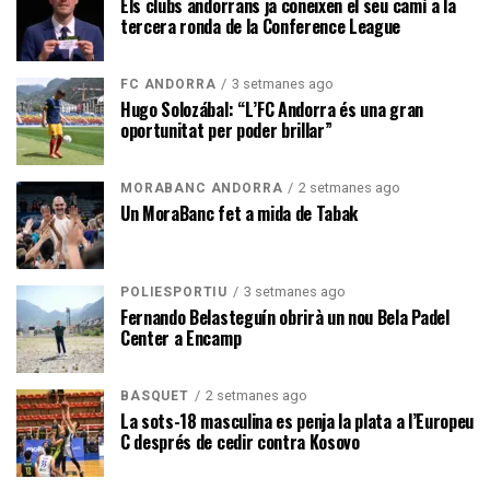
Els clubs andorrans ja coneixen el seu camí a la
tercera ronda de la Conference League
3 setmanes ago
FC ANDORRA
Hugo Solozábal: “L’FC Andorra és una gran
oportunitat per poder brillar”
2 setmanes ago
MORABANC ANDORRA
Un MoraBanc fet a mida de Tabak
3 setmanes ago
POLIESPORTIU
Fernando Belasteguín obrirà un nou Bela Padel
Center a Encamp
2 setmanes ago
BÀSQUET
La sots-18 masculina es penja la plata a l’Europeu
C després de cedir contra Kosovo