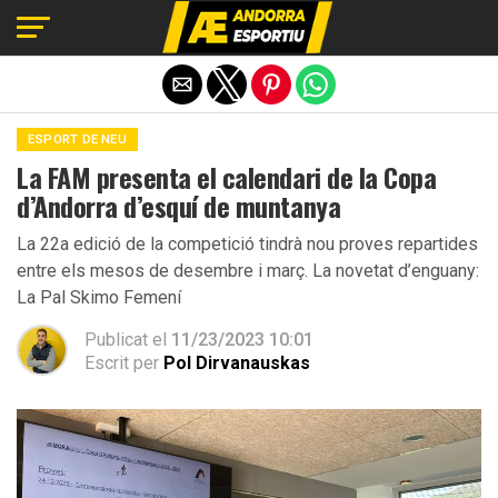
Exit mobile version
ESPORT DE NEU
La FAM presenta el calendari de la Copa
d’Andorra d’esquí de muntanya
La 22a edició de la competició tindrà nou proves repartides
entre els mesos de desembre i març. La novetat d’enguany:
La Pal Skimo Femení
Publicat el
11/23/2023 10:01
Escrit per
Pol Dirvanauskas