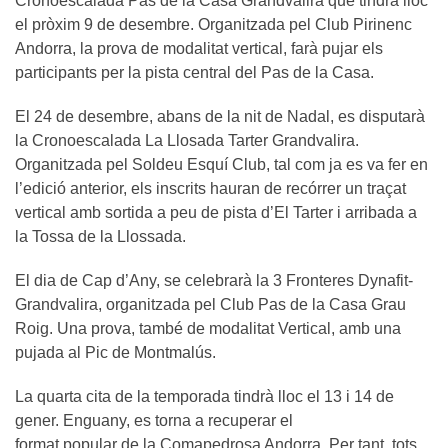
Cronoescalada Pas de la Casa Grandvalira que tindrà lloc
el pròxim 9 de desembre. Organitzada pel Club Pirinenc
Andorra, la prova de modalitat vertical, farà pujar els
participants per la pista central del Pas de la Casa.
El 24 de desembre, abans de la nit de Nadal, es disputarà
la Cronoescalada La Llosada Tarter Grandvalira.
Organitzada pel Soldeu Esquí Club, tal com ja es va fer en
l’edició anterior, els inscrits hauran de recórrer un traçat
vertical amb sortida a peu de pista d’El Tarter i arribada a
la Tossa de la Llossada.
El dia de Cap d’Any, se celebrarà la 3 Fronteres Dynafit-
Grandvalira, organitzada pel Club Pas de la Casa Grau
Roig. Una prova, també de modalitat Vertical, amb una
pujada al Pic de Montmalús.
La quarta cita de la temporada tindrà lloc el 13 i 14 de
gener. Enguany, es torna a recuperar el
format popular de la Comapedrosa Andorra. Per tant, tots