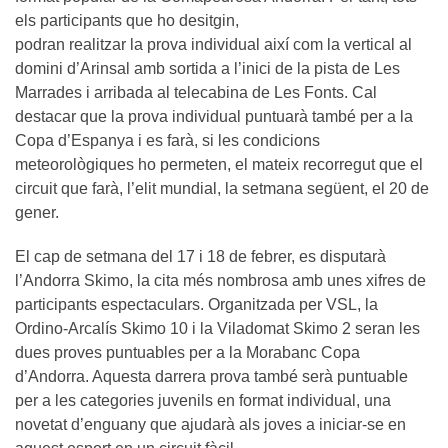
els participants que ho desitgin,
podran realitzar la prova individual així com la vertical al
domini d’Arinsal amb sortida a l’inici de la pista de Les
Marrades i arribada al telecabina de Les Fonts. Cal
destacar que la prova individual puntuarà també per a la
Copa d’Espanya i es farà, si les condicions
meteorològiques ho permeten, el mateix recorregut que el
circuit que farà, l’elit mundial, la setmana següent, el 20 de
gener.
El cap de setmana del 17 i 18 de febrer, es disputarà
l’Andorra Skimo, la cita més nombrosa amb unes xifres de
participants espectaculars. Organitzada per VSL, la
Ordino-Arcalís Skimo 10 i la Viladomat Skimo 2 seran les
dues proves puntuables per a la Morabanc Copa
d’Andorra. Aquesta darrera prova també serà puntuable
per a les categories juvenils en format individual, una
novetat d’enguany que ajudarà als joves a iniciar-se en