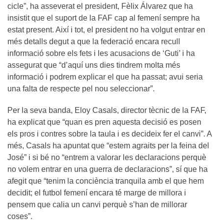
cicle”, ha asseverat el president, Fèlix Álvarez que ha
insistit que el suport de la FAF cap al femení sempre ha
estat present. Així i tot, el president no ha volgut entrar en
més detalls degut a que la federació encara recull
informació sobre els fets i les acusacions de ‘Guti’ i ha
assegurat que “d’aquí uns dies tindrem molta més
informació i podrem explicar el que ha passat; avui seria
una falta de respecte pel nou seleccionar”.
Per la seva banda, Eloy Casals, director tècnic de la FAF,
ha explicat que “quan es pren aquesta decisió es posen
els pros i contres sobre la taula i es decideix fer el canvi”. A
més, Casals ha apuntat que “estem agraits per la feina del
José” i si bé no “entrem a valorar les declaracions perquè
no volem entrar en una guerra de declaracions”, sí que ha
afegit que “tenim la conciència tranquila amb el que hem
decidit; el futbol femení encara té marge de millora i
pensem que calia un canvi perquè s’han de millorar
coses”.