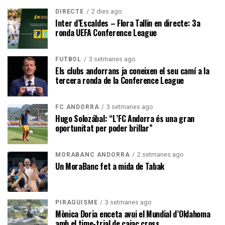
2 dies ago
DIRECTE
Inter d’Escaldes – Flora Tallin en directe: 3a
ronda UEFA Conference League
3 setmanes ago
FUTBOL
Els clubs andorrans ja coneixen el seu camí a la
tercera ronda de la Conference League
3 setmanes ago
FC ANDORRA
Hugo Solozábal: “L’FC Andorra és una gran
oportunitat per poder brillar”
2 setmanes ago
MORABANC ANDORRA
Un MoraBanc fet a mida de Tabak
3 setmanes ago
PIRAGÜISME
Mònica Doria enceta avui el Mundial d’Oklahoma
amb el time-trial de caiac cross