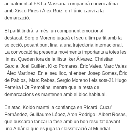
actualment al FS La Massana compartirà convocatòria
amb Xisco Pires i Àlex Ruiz, en l’únic canvi a la
demarcació.
El partit tindrà, a més, un component emocional
destacat. Sergio Moreno jugarà el seu últim partit amb la
selecció, posant punt final a una trajectòria internacional.
La convocatòria presenta moviments importants a totes les
línies. Queden fora de la llista Iker Álvarez, Christian
Garcia, Joel Guillén, Kiko Pomares, Èric Vales, Marc Vales
i Álex Martínez. En el seu lloc, hi entren Josep Gomes, Èric
de Pablos, Marc Rebés, Sergio Moreno i els sots-21 Hugo
Ferreira i Ot Remolins, mentre que la resta de
demarcacions es mantenen amb el bloc habitual.
En atac, Koldo manté la confiança en Ricard ‘Cucu’
Fernández, Guillaume López, Aron Rodrigo i Albert Rosas,
que buscaran tancar la fase amb un bon resultat davant
una Albània que es juga la classificació al Mundial.