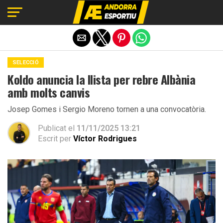
Exit mobile version
SELECCIÓ
Koldo anuncia la llista per rebre Albània
amb molts canvis
Josep Gomes i Sergio Moreno tornen a una convocatòria.
Publicat el
11/11/2025 13:21
Escrit per
Víctor Rodrigues