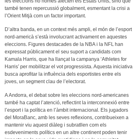
les eleccions no només afecten els Estats Units, sinó que
també tenen repercussió globalment, esmentant la crisi a
l’Orient Mitjà com un factor important.
D’altra banda, en un context més ampli, el món de l’esport
nord-americà s’està involucrant activament en aquestes
eleccions. Figures destacades de la NBA i la NFL han
expressat públicament el seu suport a candidats com
Kamala Harris, que ha llançat la campanya ‘Athletes for
Harris’ per mobilitzar el vot progressista. Aquesta iniciativa
busca aprofitar la influència dels esportistes entre els
joves, un segment clau de l’electorat.
A Andorra, el debat sobre les eleccions nord-americanes
també ha captat l’atenció, reflectint la interconnexió entre
l’esport i la política en l’àmbit internacional. Els jugadors
del MoraBanc, amb les seves reflexions, contribueixen a
mantenir viu aquest diàleg i subratllen com els
esdeveniments polítics en un altre continent poden tenir