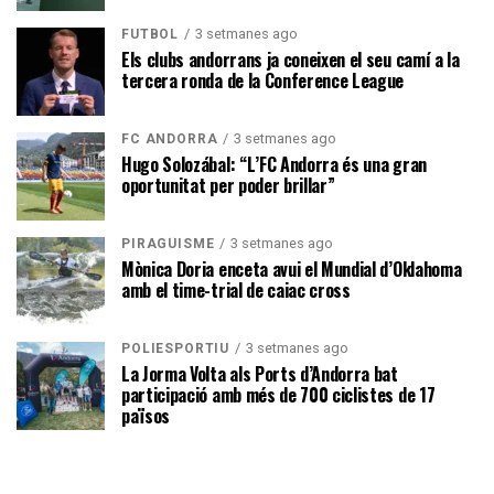
3 setmanes ago
FUTBOL
Els clubs andorrans ja coneixen el seu camí a la
tercera ronda de la Conference League
3 setmanes ago
FC ANDORRA
Hugo Solozábal: “L’FC Andorra és una gran
oportunitat per poder brillar”
3 setmanes ago
PIRAGÜISME
Mònica Doria enceta avui el Mundial d’Oklahoma
amb el time-trial de caiac cross
3 setmanes ago
POLIESPORTIU
La Jorma Volta als Ports d’Andorra bat
participació amb més de 700 ciclistes de 17
països