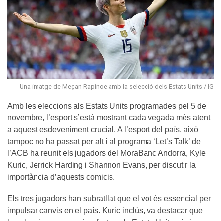
Una imatge de Megan Rapinoe amb la selecció dels Estats Units / IG
Amb les eleccions als Estats Units programades pel 5 de
novembre, l’esport s’està mostrant cada vegada més atent
a aquest esdeveniment crucial. A l’esport del país, això
tampoc no ha passat per alt i al programa ‘Let’s Talk’ de
l’ACB ha reunit els jugadors del MoraBanc Andorra, Kyle
Kuric, Jerrick Harding i Shannon Evans, per discutir la
importància d’aquests comicis.
Els tres jugadors han subratllat que el vot és essencial per
impulsar canvis en el país. Kuric inclús, va destacar que