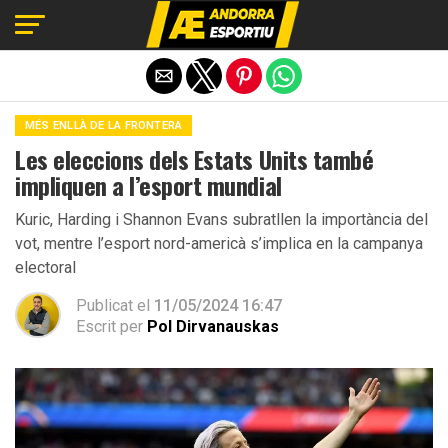
Exit mobile version
MÉS ENLLÀ DE LA FRONTERA
Les eleccions dels Estats Units també
impliquen a l’esport mundial
Kuric, Harding i Shannon Evans subratllen la importància del
vot, mentre l’esport nord-americà s’implica en la campanya
electoral
Publicat el
11/05/2024 16:47
Escrit per
Pol Dirvanauskas