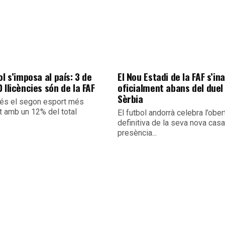
ol s’imposa al país: 3 de
El Nou Estadi de la FAF s’i
 llicències són de la FAF
oficialment abans del duel
Sèrbia
 és el segon esport més
t amb un 12% del total
El futbol andorrà celebra l’ober
definitiva de la seva nova cas
presència...