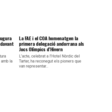
naugura
La FAE i el COA homenatgen la
 davant
primera delegació andorrana als
Jocs Olímpics d’Hivern
tura
L’acte, celebrat a l’Hotel Nòrdic del
a amb la
Tarter, ha reconegut els pioners que
van representar...