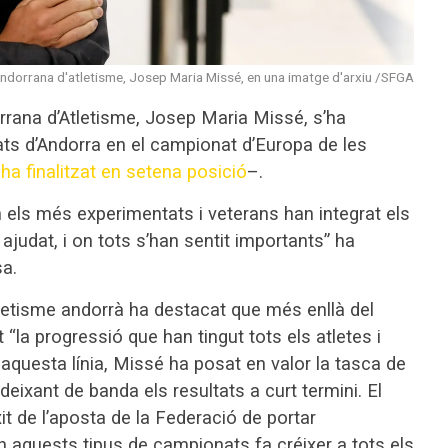
 andorrana d'atletisme, Josep Maria Missé, en una imatge d'arxiu /SFGA
rrana d’Atletisme, Josep Maria Missé, s’ha
ats d’Andorra en el campionat d’Europa de les
ha finalitzat en setena posició
–.
on els més experimentats i veterans han integrat els
ajudat, i on tots s’han sentit importants” ha
a.
tletisme andorrà ha destacat que més enllà del
 “la progressió que han tingut tots els atletes i
n aquesta línia, Missé ha posat en valor la tasca de
deixant de banda els resultats a curt termini. El
xit de l’aposta de la Federació de portar
n aquests tipus de campionats fa créixer a tots els