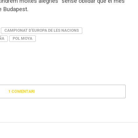
tindrem moltes alegries” sense oblidar que el mes
de Budapest.
CAMPIONAT D'EUROPA DE LES NACIONS
ÑA
POL MOYA
1 COMENTARI