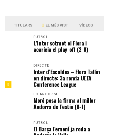
TITULARS
EL MÉS VIST
VÍDEOS
FUTBOL
L’Inter sotmet el Flora i
acaricia el play-off (2-0)
DIRECTE
Inter d’Escaldes – Flora Tallin
en directe: 3a ronda UEFA
Conference League
FC ANDORRA
Moró posa la firma al millor
Andorra de l’estiu (0-1)
FUTBOL
El Barça Femení ja roda a