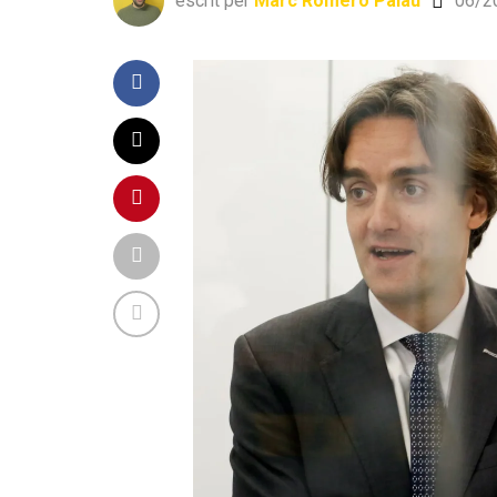
escrit per
Marc Romero Palau
06/2