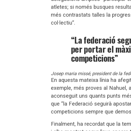
atletes; si només busques resulta
més contrastats talles la progress
col·lectiu”.
“La federació segu
per portar el màxi
competicions”
Josep maria missé, president de la fed
En aquesta mateixa línia ha afegit
exemple, més proves al Nahuel, al
aconseguit uns quants punts més,
que “la Federació seguirà apostant
competicions sempre que demostri
Finalment, ha recordat que la temp