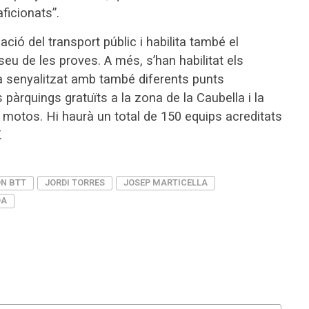
aficionats”.
zació del transport públic i habilita també el
seu de les proves. A més, s’han habilitat els
 senyalitzat amb també diferents punts
os pàrquings gratuïts a la zona de la Caubella i la
 motos. Hi haurà un total de 150 equips acreditats
.
ÓN BTT
JORDI TORRES
JOSEP MARTICELLA
DA