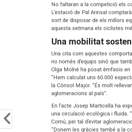
No faltaran a la competició els 
L’estació de Pal Arinsal comptarà 
sort de disposar de els millors e
aquesta setmana els ciclistes mé
Una mobilitat sosten
Una cita com aquestes comport
no només d’equips sinó que tamb
Olga Molné ha posat èmfasis en l
“Hem calculat uns 60.000 especta
la Cònsol Major. “És molt relleva
aglomeracions al país”.
En l’acte Josep Marticella ha exp
una circulació ecològica i fluida
Comú, per tal d’evitar aglomeraci
“Donem les gràcies també a la com