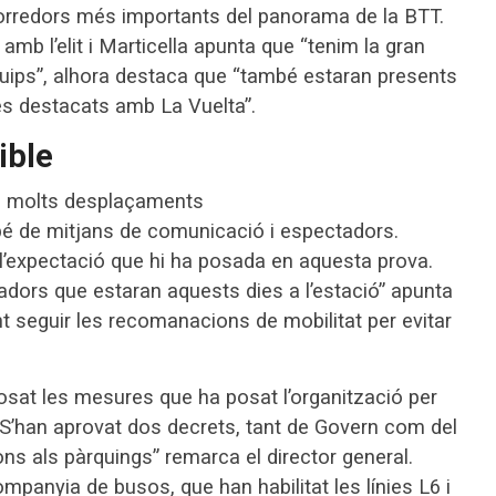
corredors més importants del panorama de la BTT.
amb l’elit i Marticella apunta que “tenim la gran
quips”, alhora destaca que “també estaran presents
s destacats amb La Vuelta”.
ible
a molts desplaçaments
é de mitjans de comunicació i espectadors.
’expectació que hi ha posada en aquesta prova.
dors que estaran aquests dies a l’estació” apunta
nt seguir les recomanacions de mobilitat per evitar
osat les mesures que ha posat l’organització per
. “S’han aprovat dos decrets, tant de Govern com del
ons als pàrquings” remarca el director general.
panyia de busos, que han habilitat les línies L6 i