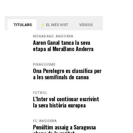
TITULARS
EL MÉS VIST
VÍDEOS
MORABANC ANDORRA
Aaron Ganal tanca la seva
etapa al MoraBanc Andorra
PIRAGÜISME
Ona Perelegre es classifica per
a les semifinals de canoa
FUTBOL
L’Inter vol continuar escrivint
la seva història europea
FC ANDORRA
Penúltim assaig a Saragossa