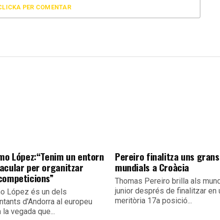
CLICKA PER COMENTAR
rmo López:“Tenim un entorn
Pereiro finalitza uns grans
acular per organitzar
mundials a Croàcia
competicions”
Thomas Pereiro brilla als mund
junior després de finalitzar en
mo López és un dels
meritòria 17a posició...
ntants d'Andorra al europeu
 la vegada que...