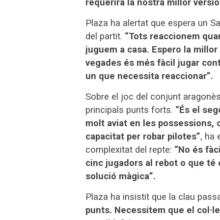
requerirà la nostra millor versi
Plaza ha alertat que espera un S
del partit.
“Tots reaccionem quan 
juguem a casa. Espero la millor
vegades és més fàcil jugar con
un que necessita reaccionar”.
Sobre el joc del conjunt aragonès
principals punts forts.
“És el seg
molt aviat en les possessions, 
capacitat per robar pilotes”
, ha 
complexitat del repte:
“No és fàc
cinc jugadors al rebot o que té 
solució màgica”.
Plaza ha insistit que la clau passa
punts. Necessitem que el col·lec