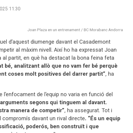
025 11:30
Joan Plaza en un entrenament / BC Morabanc Andorra
duel d’aquest diumenge davant el Casademont
petir al màxim nivell. Així ho ha expressat Joan
al partit, en què ha destacat la bona feina feta
 bé, analitzant allò que no vam fer bé perquè
nt coses molt positives del darrer partit”
, ha
ue l’enfocament de l’equip no varia en funció del
 arguments segons qui tinguem al davant.
stra manera de competir”
, ha assegurat. Tot i
del compromís davant un rival directe
. “És un equip
sificació, poderós, ben construït i que