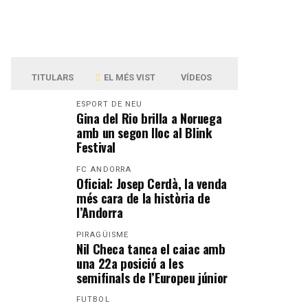
TITULARS
EL MÉS VIST
VÍDEOS
ESPORT DE NEU
Gina del Rio brilla a Noruega
amb un segon lloc al Blink
Festival
FC ANDORRA
Oficial: Josep Cerdà, la venda
més cara de la història de
l’Andorra
PIRAGÜISME
Nil Checa tanca el caiac amb
una 22a posició a les
semifinals de l’Europeu júnior
FUTBOL