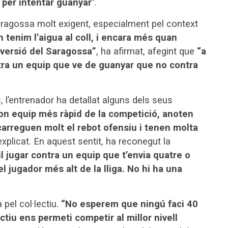
ó per intentar guanyar
”.
aragossa molt exigent, especialment pel context
tenim l’aigua al coll, i encara més quan
 versió del Saragossa”
, ha afirmat, afegint que
“a
tra un equip que ve de guanyar que no contra
, l’entrenador ha detallat alguns dels seus
on equip més ràpid de la competició, anoten
carreguen molt el rebot ofensiu i tenen molta
explicat. En aquest sentit, ha reconegut la
il jugar contra un equip que t’envia quatre o
el jugador més alt de la lliga. No hi ha una
 pel col·lectiu.
“No esperem que ningú faci 40
tiu ens permeti competir al millor nivell