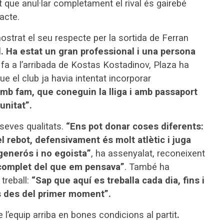
t que anul·lar completament el rival és gairebé
acte.
 mostrat el seu respecte per la sortida de Ferran
. Ha estat un gran professional i una persona
 fa a l’arribada de Kostas Kostadinov, Plaza ha
que el club ja havia intentat incorporar
mb fam, que coneguin la lliga i amb passaport
unitat”.
 seves qualitats.
“Ens pot donar coses diferents:
 el rebot, defensivament és molt atlètic i juga
 generós i no egoista”
, ha assenyalat, reconeixent
complet del que em pensava”
. També ha
 treball:
“Sap que aquí es treballa cada dia, fins i
ès des del primer moment”.
l’equip arriba en bones condicions al partit
.