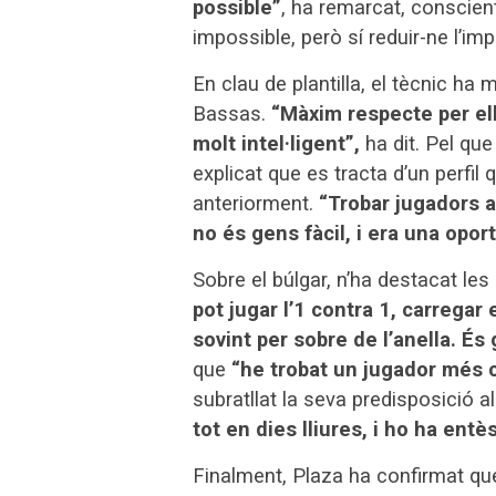
possible”
, ha remarcat, conscien
impossible, però sí reduir-ne l’imp
En clau de plantilla, el tècnic ha
Bassas.
“Màxim respecte per ell
molt intel·ligent”,
ha dit. Pel que
explicat que es tracta d’un perfil 
anteriorment.
“Trobar jugadors a
no és gens fàcil, i era una oport
Sobre el búlgar, n’ha destacat les
pot jugar l’1 contra 1, carregar
sovint per sobre de l’anella. És
que
“he trobat un jugador més 
subratllat la seva predisposició al
tot en dies lliures, i ho ha ent
Finalment, Plaza ha confirmat que 