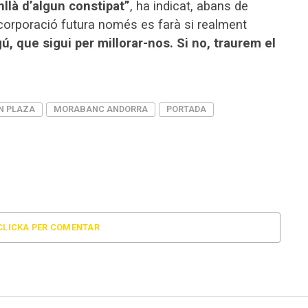
llà d’algun constipat”
, ha indicat, abans de
ncorporació futura només es farà si realment
gú, que sigui per millorar-nos. Si no, traurem el
N PLAZA
MORABANC ANDORRA
PORTADA
CLICKA PER COMENTAR