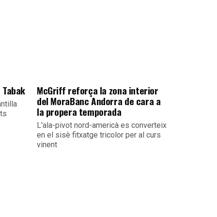
e Tabak
McGriff reforça la zona interior
del MoraBanc Andorra de cara a
ntilla
la propera temporada
its
L'ala-pivot nord-americà es converteix
en el sisè fitxatge tricolor per al curs
vinent