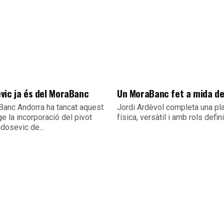
vic ja és del MoraBanc
Un MoraBanc fet a mida d
Banc Andorra ha tancat aquest
Jordi Ardèvol completa una pla
e la incorporació del pivot
física, versàtil i amb rols defin
dosevic de...