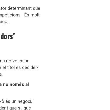
ctor determinant que
mpeticions. És molt
Lugo.
adors”
rans no volen un
el títol es decideixi
a.
Ja no només al
xò és un negoci. I
dent que sí, que