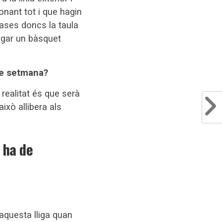
onant tot i que hagin
ases doncs la taula
ugar un bàsquet
 de setmana?
realitat és que serà
ixò allibera als
 ha de
 aquesta lliga quan