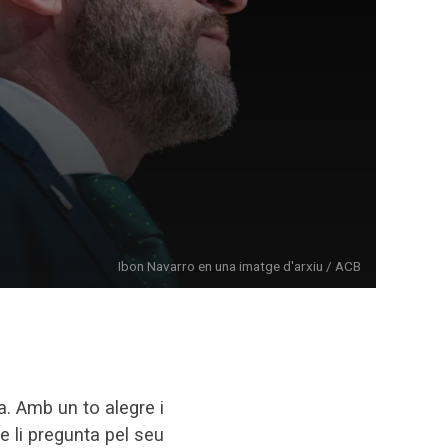
Ibon Navarro en una imatge d'arxiu / ACB
. Amb un to alegre i
e li pregunta pel seu