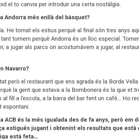
pid el to canvia per introduir una certa nostàlgia.
 a Andorra més enllà del bàsquet?
da. He tornat els estius perquè al final són tres anys aquí
 tant tornem perquè Andorra és un lloc especial. Torne
, a jugar als parcs on acostumàvem a jugar, al resta
bon Navarro?
itat però el restaurant que ens agrada és la Borda Vel
erquè la gent que estava a la Bombonera és la que et t
al fill a l’escola, a la barra del bar fent un cafè… Ho 
t espontani.
ta ACB és la més igualada des de fa anys, però em 
rça estigués jugant i obtenint els resultats que està
liga està feta…