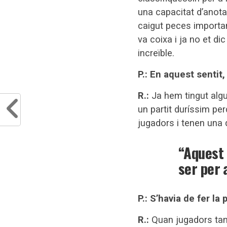
una capacitat d’anota
caigut peces importa
va coixa i ja no et 
increïble.
P.: En aquest sentit
R.:
Ja hem tingut algu
un partit duríssim pe
jugadors i tenen una q
“Aquest 
ser per 
P.: S’havia de fer la 
R.:
Quan jugadors tant 