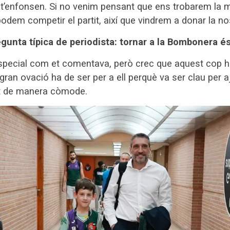
 t’enfonsen. Si no venim pensant que ens trobarem la mi
dem competir el partit, així que vindrem a donar la nos
regunta típica de periodista: tornar a la Bombonera é
special com et comentava, però crec que aquest cop ha
gran ovació ha de ser per a ell perquè va ser clau per aj
at de manera còmode.