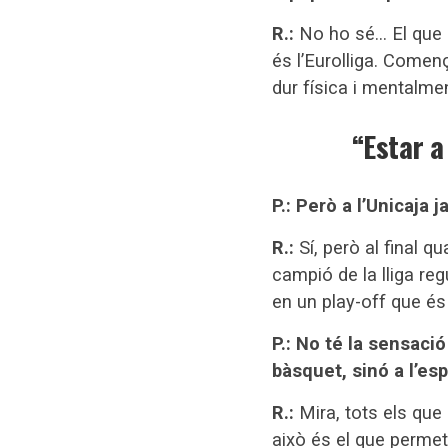
R.:
No ho sé… El que 
és l’Eurolliga. Come
dur física i mentalme
“Estar a
P.: Però a l’Unicaja j
R.:
Sí, però al final q
campió de la lliga reg
en un play-off que és
P.: No té la sensaci
bàsquet, sinó a l’es
R.:
Mira, tots els qu
això és el que permet