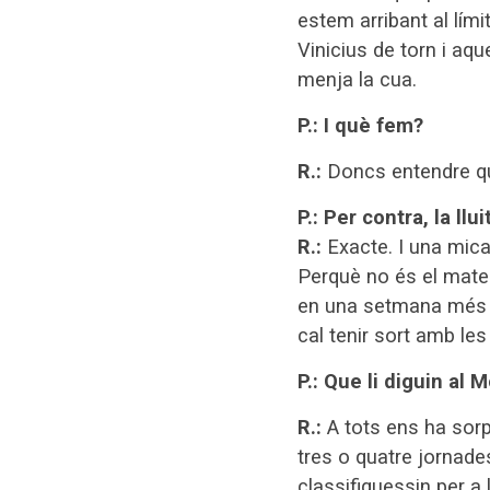
estem arribant al lím
Vinicius de torn i aqu
menja la cua.
P.: I què fem?
R.:
Doncs entendre que
P.: Per contra, la ll
R.:
Exacte. I una mica
Perquè no és el matei
en una setmana més tr
cal tenir sort amb le
P.: Que li diguin al
R.:
A tots ens ha sor
tres o quatre jornad
classifiquessin per a