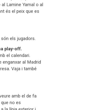
e al Lamine Yamal o al
nt és el peix que es
 són els jugadors.
a play-off.
mb el calendari.
ue enganxar al Madrid
presa. Vaja i també
veure amb el de fa
t que no es
la línia exterior i