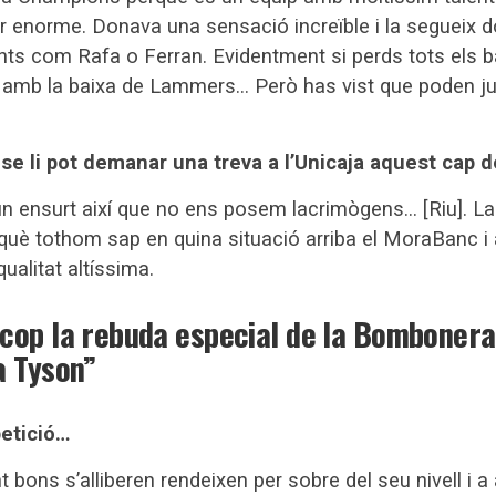
r enorme. Donava una sensació increïble i la segueix d
nts com Rafa o Ferran. Evidentment si perds tots els b
dic amb la baixa de Lammers… Però has vist que poden j
, se li pot demanar una treva a l’Unicaja aquest cap
n ensurt així que no ens posem lacrimògens… [Riu]. La 
rquè tothom sap en quina situació arriba el MoraBanc i a
ualitat altíssima.
cop la rebuda especial de la Bombonera
a Tyson”
petició…
bons s’alliberen rendeixen per sobre del seu nivell i a