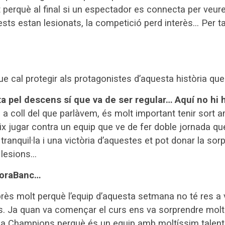
it perquè al final si un espectador es connecta per veur
ests estan lesionats, la competició perd interès… Per ta
 cal protegir als protagonistes d’aquesta història que
uita pel descens sí que va de ser regular… Aquí no hi h
 a coll del que parlàvem, és molt important tenir sort a
x jugar contra un equip que ve de fer doble jornada q
anquil·la i una victòria d’aquestes et pot donar la sor
s lesions…
 MoraBanc…
près molt perquè l’equip d’aquesta setmana no té res a 
es. Ja quan va començar el curs ens va sorprendre mol
 la Champions perquè és un equip amb moltíssim talent a 