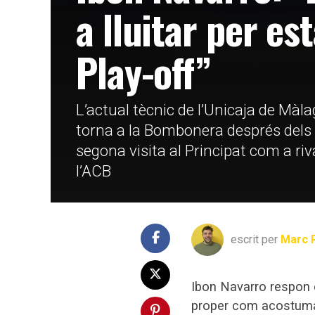
a lluitar per es
Play-off”
L’actual tècnic de l’Unicaja de Màl
torna a la Bombonera després dels 4
segona visita al Principat com a rival
l’ACB
escrit per
Marc 
Ibon Navarro respon e
proper com acostuma a