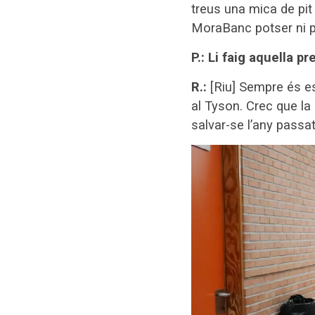
treus una mica de pit
MoraBanc potser ni po
P.: Li faig aquella p
R.:
[Riu] Sempre és e
al Tyson. Crec que la 
salvar-se l’any pass