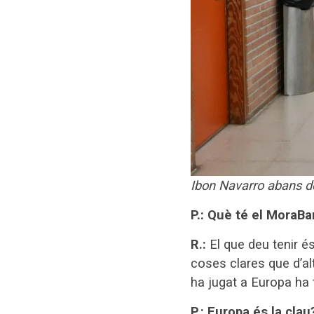
Ibon Navarro abans de
P.: Què té el MoraBa
R.:
El que deu tenir é
coses clares que d’alt
ha jugat a Europa ha t
P.: Europa és la clau