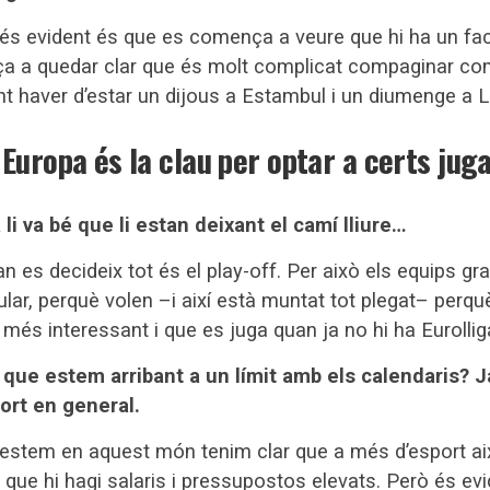
és evident és que es comença a veure que hi ha un fa
nça a quedar clar que és molt complicat compaginar co
nt haver d’estar un dijous a Estambul i un diumenge a 
 Europa és la clau per optar a certs jug
a li va bé que li estan deixant el camí lliure…
uan es decideix tot és el play-off. Per això els equips g
ular, perquè volen –i així està muntat tot plegat– perquè 
 més interessant i que es juga quan ja no hi ha Eurollig
ó que estem arribant a un límit amb els calendaris? 
port en general.
e estem en aquest món tenim clar que a més d’esport ai
 que hi hagi salaris i pressupostos elevats. Però és evi