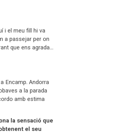
 i el meu fill hi va
m a passejar per on
urant que ens agrada…
la a Encamp. Andorra
robaves a la parada
recordo amb estima
dona la sensació que
 obtenent el seu