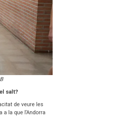
CB
l salt?
citat de veure les
a a la que l’Andorra