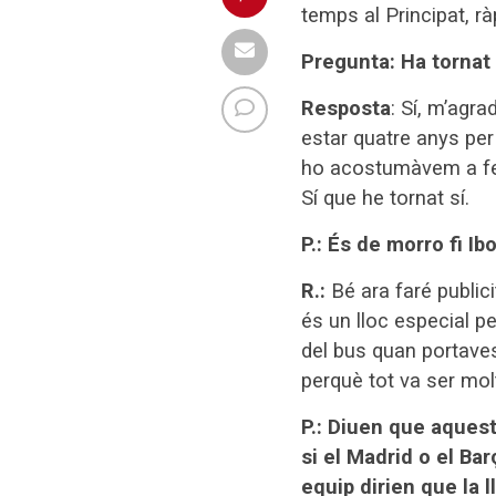
temps al Principat, rà
Pregunta: Ha tornat
Resposta
: Sí, m’agra
estar quatre anys per
ho acostumàvem a fer
Sí que he tornat sí.
P.: És de morro fi I
R.:
Bé ara faré public
és un lloc especial p
del bus quan portaves 
perquè tot va ser mol
P.: Diuen que aques
si el Madrid o el Ba
equip dirien que la l