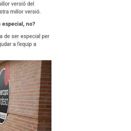
llor versió del
tra millor versió.
s especial, no?
 de ser especial per
udar a l’equip a