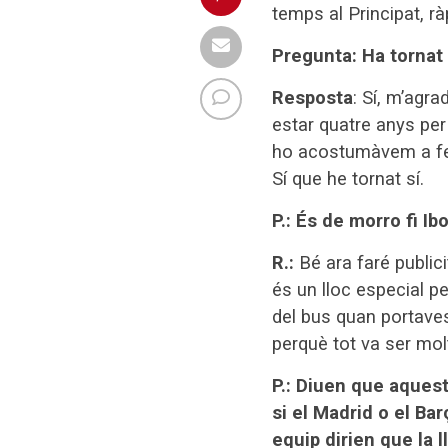
temps al Principat, rà
Pregunta: Ha tornat
Resposta
: Sí, m’agra
estar quatre anys per
ho acostumàvem a fer
Sí que he tornat sí.
P.: És de morro fi I
R.:
Bé ara faré public
és un lloc especial p
del bus quan portaves 
perquè tot va ser mol
P.: Diuen que aques
si el Madrid o el Ba
equip dirien que la l