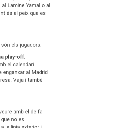
e al Lamine Yamal o al
nt és el peix que es
 són els jugadors.
a play-off.
mb el calendari.
ue enganxar al Madrid
presa. Vaja i també
veure amb el de fa
t que no es
la línia exterior i