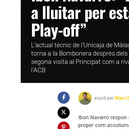
a lluitar per es
Play-off”
L’actual tècnic de l’Unicaja de Màl
torna a la Bombonera després dels 4
segona visita al Principat com a rival
l’ACB
escrit per
Marc 
Ibon Navarro respon e
proper com acostuma a