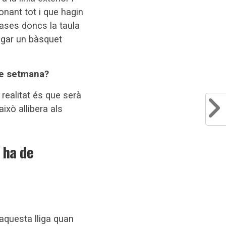
onant tot i que hagin
ases doncs la taula
ugar un bàsquet
 de setmana?
realitat és que serà
ixò allibera als
 ha de
 aquesta lliga quan