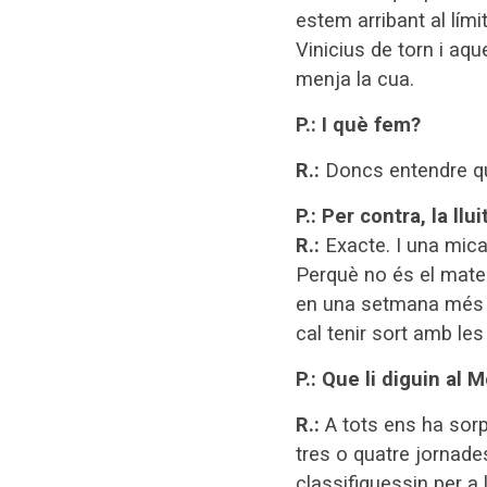
estem arribant al lím
Vinicius de torn i aqu
menja la cua.
P.: I què fem?
R.:
Doncs entendre que
P.: Per contra, la ll
R.:
Exacte. I una mica
Perquè no és el matei
en una setmana més tr
cal tenir sort amb le
P.: Que li diguin al
R.:
A tots ens ha sor
tres o quatre jornad
classifiquessin per a