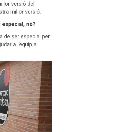
llor versió del
tra millor versió.
s especial, no?
 de ser especial per
udar a l’equip a