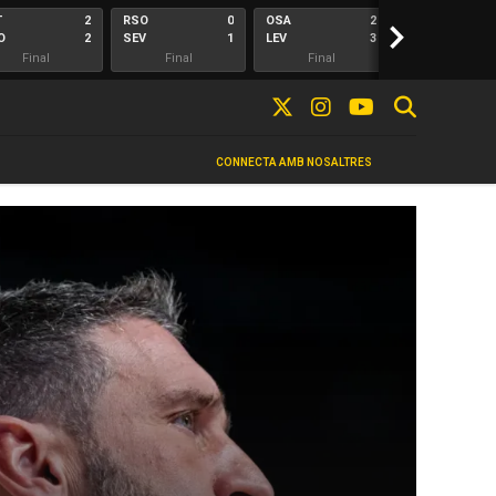
T
2
RSO
0
OSA
2
>
ALA
O
2
SEV
1
LEV
3
ELC
Final
Final
Final
Final
CONNECTA AMB NOSALTRES