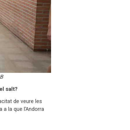
CB
l salt?
citat de veure les
a a la que l’Andorra