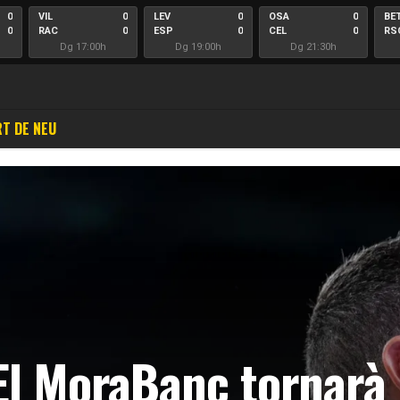
0
VIL
0
LEV
0
OSA
0
BE
0
RAC
0
ESP
0
CEL
0
RS
Dg 17:00h
Dg 19:00h
Dg 21:30h
T DE NEU
“El MoraBanc tornarà