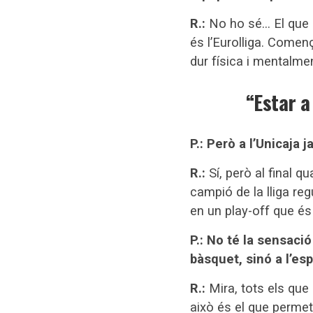
R.:
No ho sé… El que 
és l’Eurolliga. Come
dur física i mentalme
“Estar a
P.: Però a l’Unicaja j
R.:
Sí, però al final q
campió de la lliga reg
en un play-off que és
P.: No té la sensaci
bàsquet, sinó a l’es
R.:
Mira, tots els qu
això és el que permet