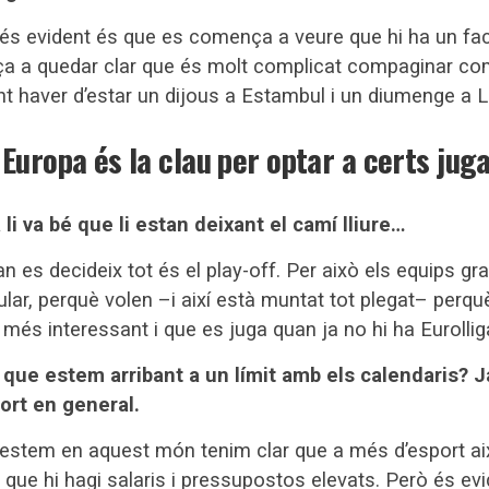
és evident és que es comença a veure que hi ha un fa
nça a quedar clar que és molt complicat compaginar co
nt haver d’estar un dijous a Estambul i un diumenge a 
 Europa és la clau per optar a certs jug
a li va bé que li estan deixant el camí lliure…
uan es decideix tot és el play-off. Per això els equips g
ular, perquè volen –i així està muntat tot plegat– perquè 
 més interessant i que es juga quan ja no hi ha Eurollig
ó que estem arribant a un límit amb els calendaris? 
port en general.
e estem en aquest món tenim clar que a més d’esport ai
 que hi hagi salaris i pressupostos elevats. Però és evi