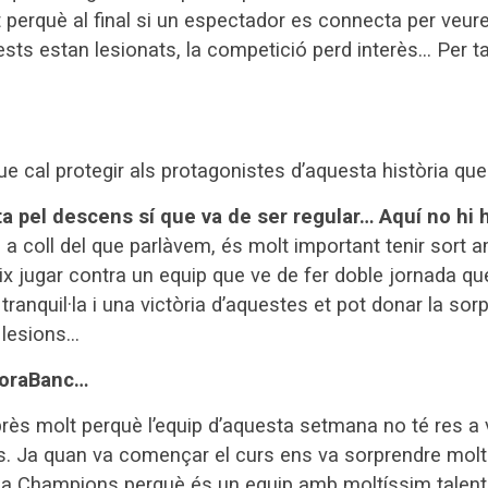
it perquè al final si un espectador es connecta per veur
ests estan lesionats, la competició perd interès… Per ta
 cal protegir als protagonistes d’aquesta història que
uita pel descens sí que va de ser regular… Aquí no hi h
 a coll del que parlàvem, és molt important tenir sort a
x jugar contra un equip que ve de fer doble jornada q
anquil·la i una victòria d’aquestes et pot donar la sor
s lesions…
 MoraBanc…
près molt perquè l’equip d’aquesta setmana no té res a 
es. Ja quan va començar el curs ens va sorprendre mol
 la Champions perquè és un equip amb moltíssim talent a 