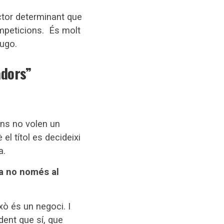
ctor determinant que
mpeticions. És molt
Lugo.
adors”
rans no volen un
el títol es decideixi
a.
Ja no només al
xò és un negoci. I
dent que sí, que