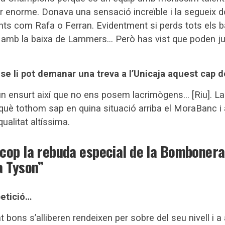
r enorme. Donava una sensació increïble i la segueix d
nts com Rafa o Ferran. Evidentment si perds tots els b
dic amb la baixa de Lammers… Però has vist que poden j
, se li pot demanar una treva a l’Unicaja aquest cap
n ensurt així que no ens posem lacrimògens… [Riu]. La 
rquè tothom sap en quina situació arriba el MoraBanc i a
ualitat altíssima.
cop la rebuda especial de la Bombonera
a Tyson”
petició…
bons s’alliberen rendeixen per sobre del seu nivell i a