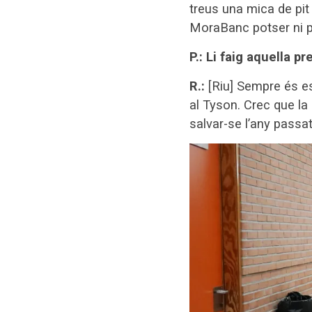
treus una mica de pit
MoraBanc potser ni po
P.: Li faig aquella p
R.:
[Riu] Sempre és e
al Tyson. Crec que la 
salvar-se l’any pass