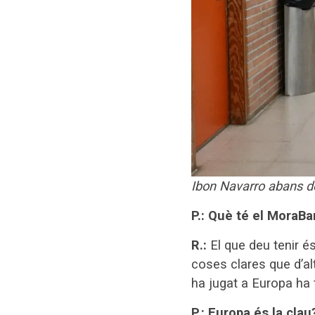
Ibon Navarro abans de
P.: Què té el MoraBa
R.:
El que deu tenir é
coses clares que d’alt
ha jugat a Europa ha t
P.: Europa és la clau