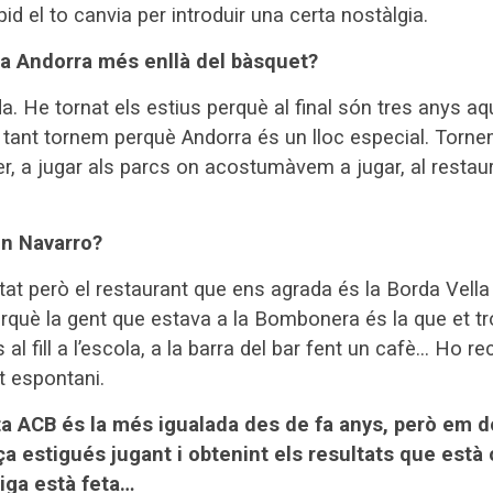
pid el to canvia per introduir una certa nostàlgia.
 a Andorra més enllà del bàsquet?
da. He tornat els estius perquè al final són tres anys aquí
 tant tornem perquè Andorra és un lloc especial. Torne
, a jugar als parcs on acostumàvem a jugar, al resta
bon Navarro?
itat però el restaurant que ens agrada és la Borda Vel
erquè la gent que estava a la Bombonera és la que et t
al fill a l’escola, a la barra del bar fent un cafè… Ho 
t espontani.
ta ACB és la més igualada des de fa anys, però em 
rça estigués jugant i obtenint els resultats que està
liga està feta…