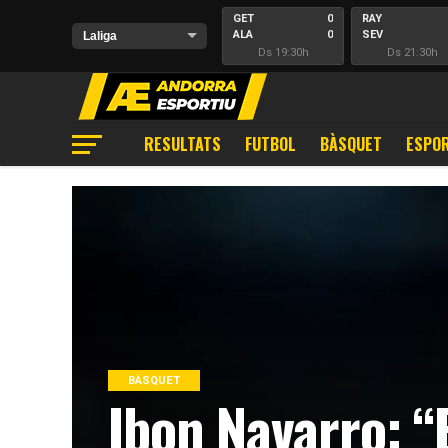
GET
0
RAY
ALA
0
SEV
Ds 19:30h
Ds 21:30h
RESULTATS
FUTBOL
BÀSQUET
ESPOR
BÀSQUET
Ibon Navarro: 