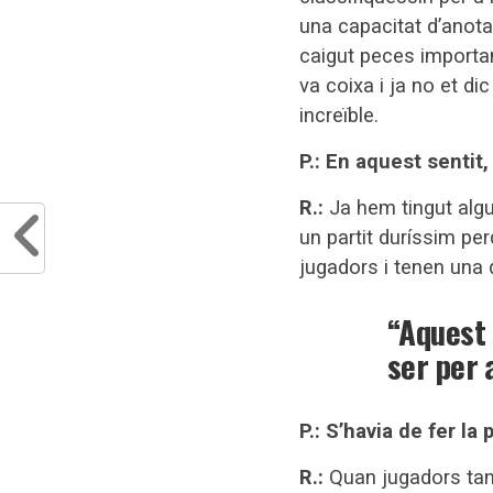
una capacitat d’anota
caigut peces importa
va coixa i ja no et 
increïble.
P.: En aquest sentit
R.:
Ja hem tingut algu
un partit duríssim pe
jugadors i tenen una q
“Aquest 
ser per 
P.: S’havia de fer la 
R.:
Quan jugadors tant 