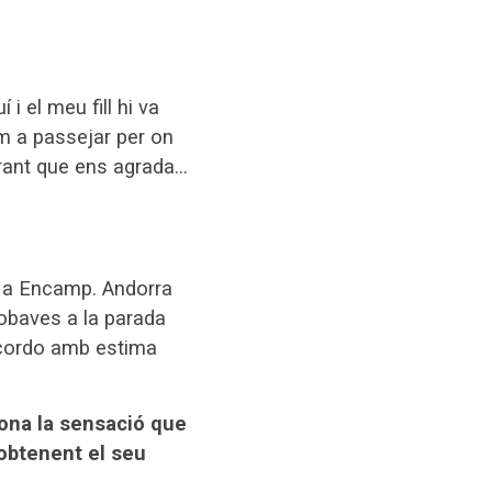
 i el meu fill hi va
m a passejar per on
urant que ens agrada…
la a Encamp. Andorra
robaves a la parada
recordo amb estima
dona la sensació que
 obtenent el seu