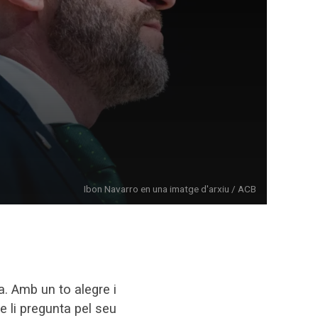
Ibon Navarro en una imatge d'arxiu / ACB
. Amb un to alegre i
e li pregunta pel seu