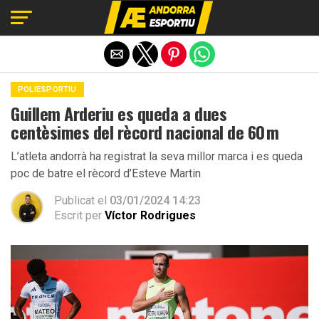
Exit mobile version
POLIESPORTIU
Guillem Arderiu es queda a dues
centèsimes del rècord nacional de 60 m
L’atleta andorrà ha registrat la seva millor marca i es queda
poc de batre el rècord d’Esteve Martin
Publicat el
03/01/2024 14:23
Escrit per
Víctor Rodrigues