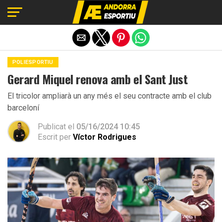
Exit mobile version
POLIESPORTIU
Gerard Miquel renova amb el Sant Just
El tricolor ampliarà un any més el seu contracte amb el club
barceloní
Publicat el
05/16/2024 10:45
Escrit per
Víctor Rodrigues