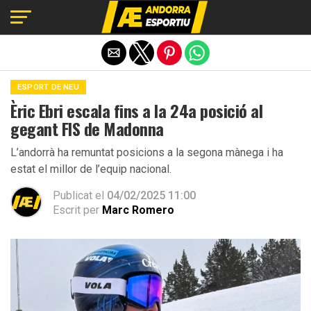
Exit mobile version
ESPORT DE NEU
Èric Ebri escala fins a la 24a posició al
gegant FIS de Madonna
L’andorrà ha remuntat posicions a la segona mànega i ha
estat el millor de l’equip nacional.
Publicat el
04/02/2025 11:00
Escrit per
Marc Romero