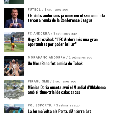
3 setmanes ago
FUTBOL
Els clubs andorrans ja coneixen el seu camí a la
tercera ronda de la Conference League
3 setmanes ago
FC ANDORRA
Hugo Solozábal: “L’FC Andorra és una gran
oportunitat per poder brillar”
2 setmanes ago
MORABANC ANDORRA
Un MoraBanc fet a mida de Tabak
3 setmanes ago
PIRAGÜISME
Mònica Doria enceta avui el Mundial d’Oklahoma
amb el time-trial de caiac cross
3 setmanes ago
POLIESPORTIU
La Jorma Volta als Ports d’Andorra bat