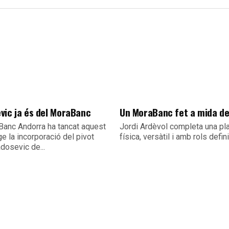
vic ja és del MoraBanc
Un MoraBanc fet a mida d
Banc Andorra ha tancat aquest
Jordi Ardèvol completa una pla
e la incorporació del pivot
física, versàtil i amb rols defin
dosevic de...