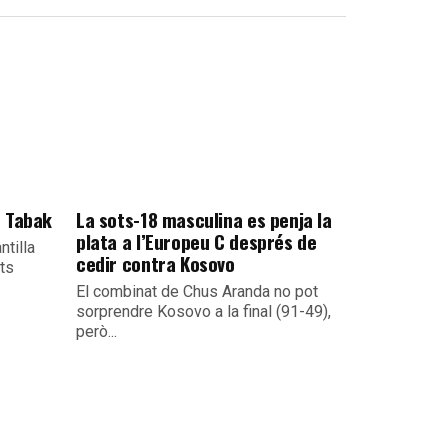
e Tabak
La sots-18 masculina es penja la
plata a l’Europeu C després de
ntilla
cedir contra Kosovo
its
El combinat de Chus Aranda no pot
sorprendre Kosovo a la final (91-49),
però...