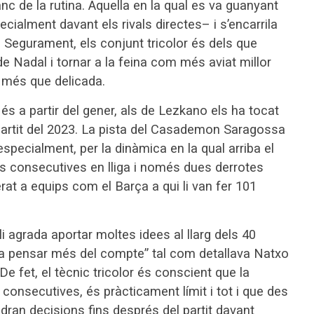
nc de la rutina. Aquella en la qual es va guanyant
cialment davant els rivals directes– i s’encarrila
. Segurament, els conjunt tricolor és dels que
de Nadal i tornar a la feina com més aviat millor
ó més que delicada.
 és a partir del gener, als de Lezkano els ha tocat
partit del 2023. La pista del Casademon Saragossa
pecialment, per la dinàmica en la qual arriba el
es consecutives en lliga i només dues derrotes
rat a equips com el Barça a qui li van fer 101
i agrada aportar moltes idees al llarg dels 40
s a pensar més del compte” tal com detallava Natxo
e fet, el tècnic tricolor és conscient que la
 consecutives, és pràcticament límit i tot i que des
ndran decisions fins després del partit davant