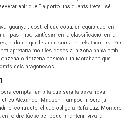
everar ahir que “ja porto uns quants trets i sé
vui guanyar, costi el que costi, un equip que, en
ia un pas importantíssim en la classificació, en la
ies, el doble que les que sumarien els tricolors. Per
cipat apretaria molt les coses a la zona baixa amb
 onzena o dotzena posició i un Morabanc que
iomfs dels aragonesos.
n
 podrà comptar amb la que serà la seva nova
8 metres Alexander Madsen. Tampoc hi serà ja
indir el contracte, el que obliga a Rafa Luz, Montero
n l’ordre tàctic per poder mantenir viva la