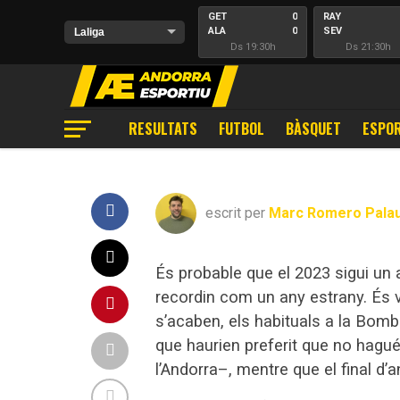
BÀSQUET
GET
0
RAY
El Morabanc vol
ALA
0
SEV
Ds 19:30h
Ds 21:30h
ALA
MAG
1
4
ESP
CAD
Els tricolors visiten la pista del C
ELC
CEU
1
1
SEV
CAS
Final
Final
Final
Final
marcat per les urgències i la neces
RESULTATS
FUTBOL
BÀSQUET
ESPOR
SPG
3
EIB
ZAR
1
CUL
Final
Final
HUE
PEN
0
1
GRA
OXX
escrit per
Marc Romero Pala
LEG
OXX
0
0
COR
ICD
Dl 20:30h
Final
Final
Final
És probable que el 2023 sigui un
ZAR
0
CAD
VLL
2
CAS
recordin com un any estrany. És 
Final
Final
s’acaben, els habituals a la Bomb
que haurien preferit que no hagué
l’Andorra–, mentre que el final d