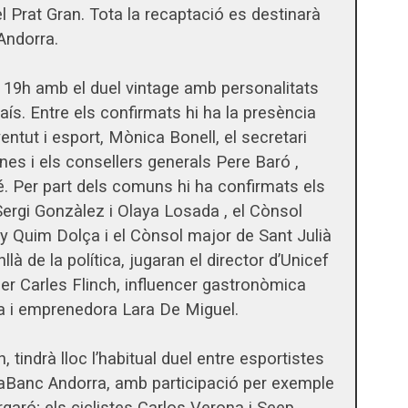
l Prat Gran. Tota la recaptació es destinarà
Andorra.
s 19h amb el duel vintage amb personalitats
l país. Entre els confirmats hi ha la presència
ventut i esport, Mònica Bonell, el secretari
nes i els consellers generals Pere Baró ,
é. Per part dels comuns hi ha confirmats els
Sergi Gonzàlez i Olaya Losada , el Cònsol
 Quim Dolça i el Cònsol major de Sant Julià
llà de la política, jugaran el director d’Unicef
ner Carles Flinch, influencer gastronòmica
ra i emprenedora Lara De Miguel.
h, tindrà lloc l’habitual duel entre esportistes
MoraBanc Andorra, amb participació per exemple
garó; els ciclistes Carlos Verona i Seep