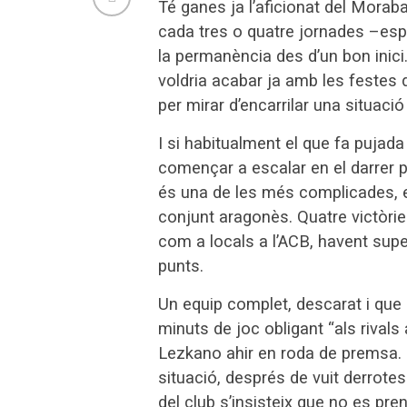
Té ganes ja l’aficionat del Moraba
cada tres o quatre jornades –espe
la permanència des d’un bon inici
voldria acabar ja amb les festes 
per mirar d’encarrilar una situaci
I si habitualment el que fa pujada
començar a escalar en el darrer 
és una de les més complicades, es
conjunt aragonès. Quatre victòri
com a locals a l’ACB, havent supe
punts.
Un equip complet, descarat i que l
minuts de joc obligant “als rival
Lezkano ahir en roda de premsa. D
situació, després de vuit derrotes
del club s’insisteix que no es pre