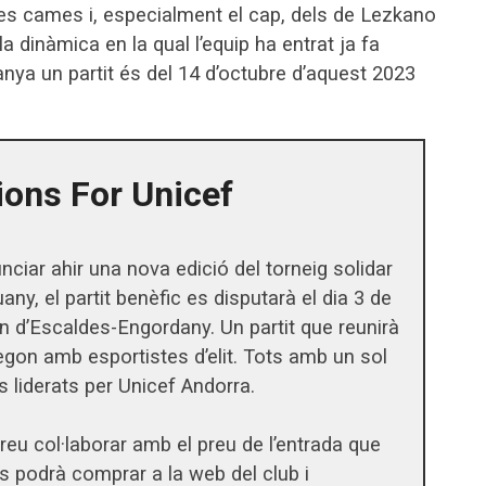
 les cames i, especialment el cap, dels de Lezkano
 dinàmica en la qual l’equip ha entrat ja fa
nya un partit és del 14 d’octubre d’aquest 2023
ions For Unicef
ciar ahir una nova edició del torneig solidar
y, el partit benèfic es disputarà el dia 3 de
an d’Escaldes-Engordany. Un partit que reunirà
segon amb esportistes d’elit. Tots amb un sol
s liderats per Unicef Andorra.
eu col·laborar amb el preu de l’entrada que
es podrà comprar a la web del club i