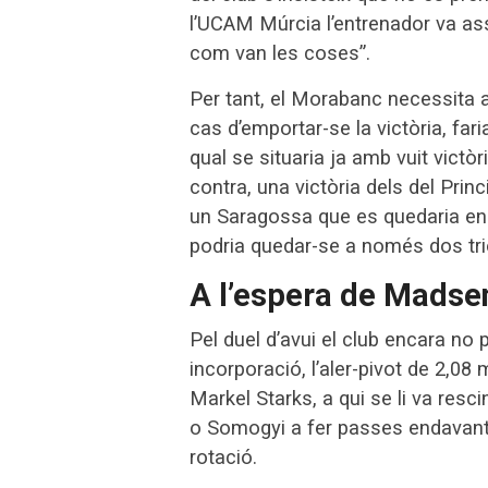
l’UCAM Múrcia l’entrenador va ass
com van les coses”.
Per tant, el Morabanc necessita a
cas d’emportar-se la victòria, far
qual se situaria ja amb vuit victòr
contra, una victòria dels del Prin
un Saragossa que es quedaria en
podria quedar-se a només dos tr
A l’espera de Madse
Pel duel d’avui el club encara no
incorporació, l’aler-pivot de 2,0
Markel Starks, a qui se li va resc
o Somogyi a fer passes endavant e
rotació.