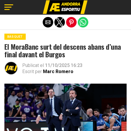
Exit mobile version
BÀSQUET
El MoraBanc surt del descens abans d’una
final davant el Burgos
Publicat el
11/10/2025 16:23
Escrit per
Marc Romero