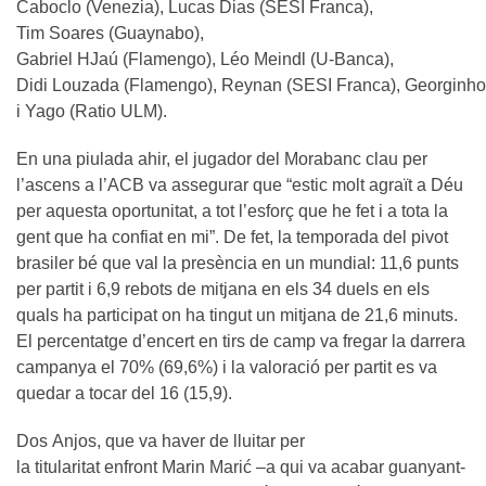
Caboclo (Venezia), Lucas Dias (SESI Franca),
Tim Soares (Guaynabo),
Gabriel HJaú (Flamengo), Léo Meindl (U-Banca),
Didi Louzada (Flamengo), Reynan (SESI Franca), Georginho
i Yago (Ratio ULM).
En una piulada ahir, el jugador del Morabanc clau per
l’ascens a l’ACB va assegurar que “estic molt agraït a Déu
per aquesta oportunitat, a tot l’esforç que he fet i a tota la
gent que ha confiat en mi”. De fet, la temporada del pivot
brasiler bé que val la presència en un mundial: 11,6 punts
per partit i 6,9 rebots de mitjana en els 34 duels en els
quals ha participat on ha tingut un mitjana de 21,6 minuts.
El percentatge d’encert en tirs de camp va fregar la darrera
campanya el 70% (69,6%) i la valoració per partit es va
quedar a tocar del 16 (15,9).
Dos Anjos, que va haver de lluitar per
la titularitat enfront Marin Marić –a qui va acabar guanyant-