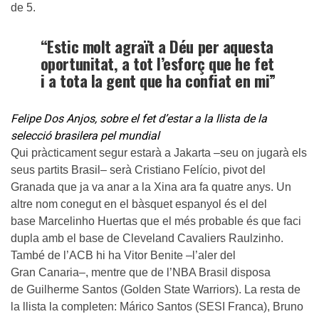
de 5.
“Estic molt agraït a Déu per aquesta
oportunitat, a tot l’esforç que he fet
i a tota la gent que ha confiat en mi”
Felipe Dos Anjos, sobre el fet d’estar a la llista de la
selecció brasilera pel mundial
Qui pràcticament segur estarà a Jakarta –seu on jugarà els
seus partits Brasil– serà Cristiano Felício, pivot del
Granada que ja va anar a la Xina ara fa quatre anys. Un
altre nom conegut en el bàsquet espanyol és el del
base Marcelinho Huertas que el més probable és que faci
dupla amb el base de Cleveland Cavaliers Raulzinho.
També de l’ACB hi ha Vitor Benite –l’aler del
Gran Canaria–, mentre que de l’NBA Brasil disposa
de Guilherme Santos (Golden State Warriors). La resta de
la llista la completen: Márico Santos (SESI Franca), Bruno