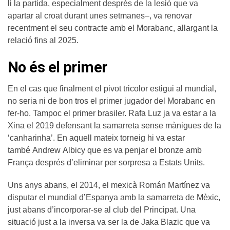
li la partida, especialment després de la lesió que va
apartar al croat durant unes setmanes–, va renovar
recentment el seu contracte amb el Morabanc, allargant la
relació fins al 2025.
No és el primer
En el cas que finalment el pivot tricolor estigui al mundial,
no seria ni de bon tros el primer jugador del Morabanc en
fer-ho. Tampoc el primer brasiler. Rafa Luz ja va estar a la
Xina el 2019 defensant la samarreta sense mànigues de la
‘canharinha’. En aquell mateix torneig hi va estar
també Andrew Albicy que es va penjar el bronze amb
França després d’eliminar per sorpresa a Estats Units.
Uns anys abans, el 2014, el mexicà Román Martínez va
disputar el mundial d’Espanya amb la samarreta de Mèxic,
just abans d’incorporar-se al club del Principat. Una
situació just a la inversa va ser la de Jaka Blazic que va