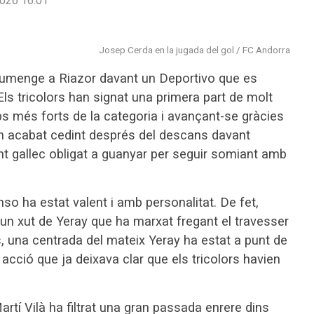
026 16:01
Josep Cerda en la jugada del gol / FC Andorra
iumenge a Riazor davant un Deportivo que es
ls tricolors han signat una primera part de molt
uips més forts de la categoria i avançant-se gràcies
n acabat cedint després del descans davant
unt gallec obligat a guanyar per seguir somiant amb
anso ha estat valent i amb personalitat. De fet,
 un xut de Yeray que ha marxat fregant el travesser
 una centrada del mateix Yeray ha estat a punt de
cció que ja deixava clar que els tricolors havien
Martí Vilà ha filtrat una gran passada enrere dins