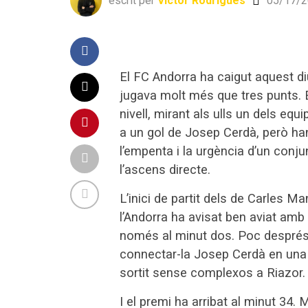
escrit per
Víctor Rodrigues
05/17/2
El FC Andorra ha caigut aquest d
jugava molt més que tres punts. E
nivell, mirant als ulls un dels eq
a un gol de Josep Cerdà, però ha
l’empenta i la urgència d’un conj
l’ascens directe.
L’inici de partit dels de Carles M
l’Andorra ha avisat ben aviat amb
només al minut dos. Poc després,
connectar-la Josep Cerdà en una a
sortit sense complexos a Riazor.
I el premi ha arribat al minut 34. 