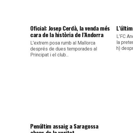
Oficial: Josep Cerdà, la venda més
L’últim
cara de la història de l’Andorra
L’FC An
la pret
L’extrem posa rumb al Mallorca
h) despr
després de dues temporades al
Principat i el club...
Penúltim assaig a Saragossa
abans de la veritat