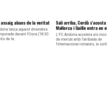
 assaig abans de la veritat
Sali arriba, Cerdà s’acosta 
Mallorca i Guille entra en 
dorra tanca aquest divendres
emporada davant l’Osca (18.30
L’FC Andorra accelera els mo
és de la...
de mercat amb l’arribada de
l’internacional romanès, la sorti