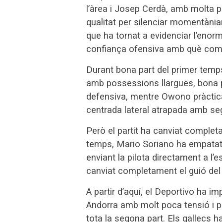
l’àrea i Josep Cerdà, amb molta p
qualitat per silenciar momentània
que ha tornat a evidenciar l’enor
confiança ofensiva amb què compe
Durant bona part del primer temp
amb possessions llargues, bona p
defensiva, mentre Owono pràctica
centrada lateral atrapada amb seg
Però el partit ha canviat compl
temps, Mario Soriano ha empatat 
enviant la pilota directament a l’e
canviat completament el guió del p
A partir d’aquí, el Deportivo ha 
Andorra amb molt poca tensió i 
tota la segona part. Els gallecs 