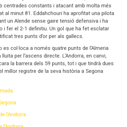
mb centrades constants i atacant amb molta més
bat al minut 81. Eddahchouri ha aprofitat una pilota
vant un Alende sense gaire tensió defensiva i ha
i fer el 2-1 definitiu. Un gol que ha fet esclatar
ificat tres punts d’or per als gallecs.
o es col·loca a només quatre punts de l’Almeria
lluita per l’ascens directe. L’Andorra, en canvi,
ra la barrera dels 59 punts, tot i que tindrà dues
l millor registre de la seva història a Segona
ornada.
 Segona
de l’Andorra
e l’Andorra