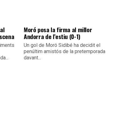
al
Moró posa la firma al millor
escena
Andorra de l’estiu (0-1)
viments
Un gol de Moró Sidibé ha decidit el
penúltim amistós de la pretemporada
da...
davant...