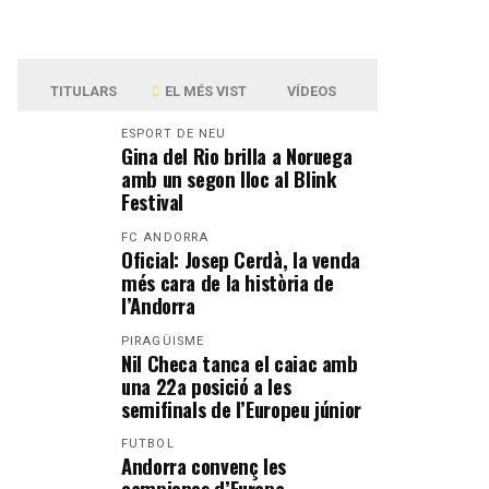
TITULARS
EL MÉS VIST
VÍDEOS
ESPORT DE NEU
Gina del Rio brilla a Noruega
amb un segon lloc al Blink
Festival
FC ANDORRA
Oficial: Josep Cerdà, la venda
més cara de la història de
l’Andorra
PIRAGÜISME
Nil Checa tanca el caiac amb
una 22a posició a les
semifinals de l’Europeu júnior
FUTBOL
Andorra convenç les
campiones d’Europa