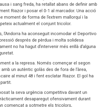
ausa i sang freda, ha retallat abans de definir amb
ment Riazor i posar el 0-1 al marcador. Una acció
me moment de forma de l’extrem mallorquí i la
teix actualment el conjunt tricolor.
s, l’Andorra ha aconseguit incomodar el Deportivo
ressió després de pèrdua i molta solidesa
ment no ha hagut d’intervenir més enllà d’alguna
uretat.
etament a la represa. Només començar el segon
amb un autèntic golàs des de fora de l’àrea,
scaire al minut 48 i fent esclatar Riazor. El gol ha
artit.
imposat la seva urgència competitiva davant un
pràcticament desaparegut ofensivament durant
han començat a sotmetre els tricolors,