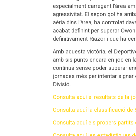
especialment carregant l’àrea a
agressivitat. El segon gol ha arri
aèria dins l’àrea, ha controlat da
acabat definint per superar Owono 
definitivament Riazor i que ha cert
Amb aquesta victòria, el Deportiv
amb sis punts encara en joc en la 
continua sense poder superar enca
jornades més per intentar signar e
Divisió.
Consulta aquí el resultats de la j
Consulta aquí la classificació de
Consulta aquí els propers partits 
Consulta aquí les estadístiques d