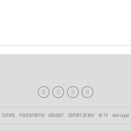
FUTBOL
POLIESPORTIU
BÀSQUET
ESPORT DE NEU
AE TV
Avís Legal