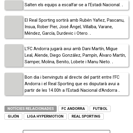
Salten els equips a escalfar-se a l’Estadi Nacional.
.
El Real Sporting sortirà amb Rubén Yañez, Pascanu,
Insua, Rober Pier, José Ángel, Villalba, Varane,
Méndez, García, Durdevic i Otero.
.
L’FC Andorra jugarà avui amb Dani Martín, Migue
Leal, Alende, Diego González, Pampín, Álvaro Martín,
Samper, Molina, Benito, Lobete i Manu Nieto.
.
Bon dia i benvinguts al directe del partit entre l’FC
Andorra i el Real Sporting que es disputarà avui a
partir de les 14.00h a l’Estadi Nacional d’Andorra
.
NOTÍCIES RELACIONADES
FC ANDORRA
FUTBOL
GIJÓN
LIGA HYPERMOTION
REAL SPORTING