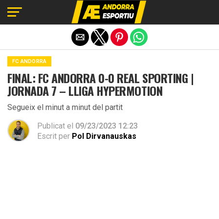
Exit mobile version
FC ANDORRA
FINAL: FC ANDORRA 0-0 REAL SPORTING |
JORNADA 7 – LLIGA HYPERMOTION
Segueix el minut a minut del partit
Publicat el
09/23/2023 12:23
Escrit per
Pol Dirvanauskas