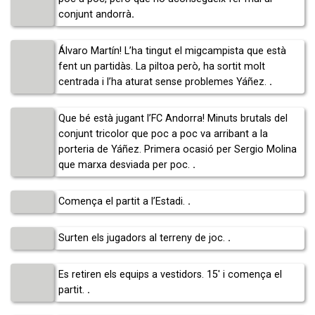
conjunt andorrà
.
Álvaro Martín! L’ha tingut el migcampista que està
fent un partidàs. La piltoa però, ha sortit molt
centrada i l’ha aturat sense problemes Yáñez.
.
Que bé està jugant l’FC Andorra! Minuts brutals del
conjunt tricolor que poc a poc va arribant a la
porteria de Yáñez. Primera ocasió per Sergio Molina
que marxa desviada per poc.
.
Comença el partit a l’Estadi.
.
Surten els jugadors al terreny de joc.
.
Es retiren els equips a vestidors. 15′ i comença el
partit.
.