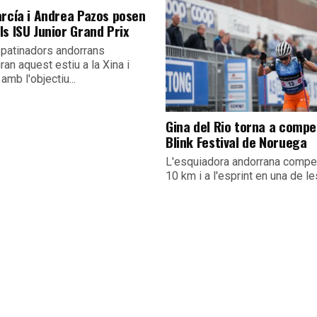
arcía i Andrea Pazos posen
s ISU Junior Grand Prix
 patinadors andorrans
an aquest estiu a la Xina i
amb l'objectiu...
Gina del Rio torna a compet
Blink Festival de Noruega
L'esquiadora andorrana compet
10 km i a l'esprint en una de les