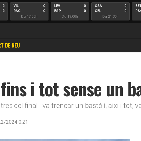
0
VIL
0
LEV
0
OSA
0
BE
0
RAC
0
ESP
0
CEL
0
RS
Dg 17:00h
Dg 19:00h
Dg 21:30h
T DE NEU
fins i tot sense un b
s del final i va trencar un bastó i, així i tot, 
22/2024 0:21