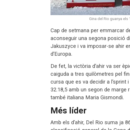
Gina del Rio guanya els
Cap de setmana per emmarcar de 
aconseguir una segona posició dis
Jakuszyce i va imposar-se ahir e
d’Europa.
De fet, la victòria d’ahir va ser 
caiguda a tres quilòmetres pel fin
cursa que es va decidir a l’sprin
32.18,5 amb un segon de marge res
també italiana Maria Gismondi.
Més líder
Amb els d’ahir, Del Rio suma ja 8