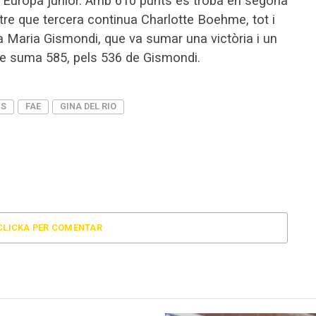
 d’Europa júnior. Amb 610 punts es troba en segona
ntre que tercera continua Charlotte Boehme, tot i
a Maria Gismondi, que va sumar una victòria i un
ehme suma 585, pels 536 de Gismondi.
NS
FAE
GINA DEL RIO
CLICKA PER COMENTAR