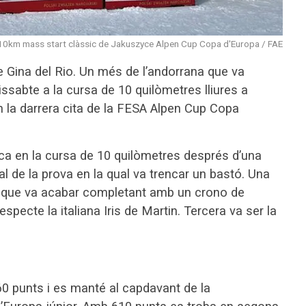
 10km mass start clàssic de Jakuszyce Alpen Cup Copa d'Europa / FAE
Gina del Rio. Un més de l’andorrana que va
sabte a la cursa de 10 quilòmetres lliures a
n la darrera cita de la FESA Alpen Cup Copa
èpica en la cursa de 10 quilòmetres després d’una
al de la prova en la qual va trencar un bastó. Una
t i que va acabar completant amb un crono de
pecte la italiana Iris de Martin. Tercera va ser la
60 punts i es manté al capdavant de la