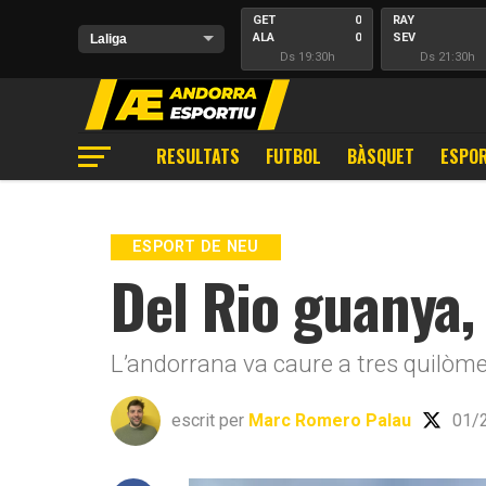
GET
0
RAY
ALA
0
SEV
Ds 19:30h
Ds 21:30h
RESULTATS
FUTBOL
BÀSQUET
ESPOR
ESPORT DE NEU
Del Rio guanya, 
L’andorrana va caure a tres quilòmetre
escrit per
Marc Romero Palau
01/