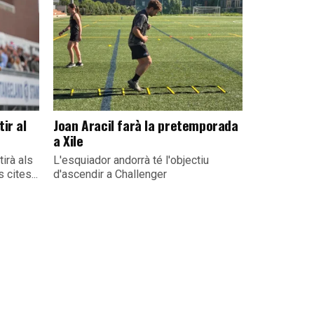
ir al
Joan Aracil farà la pretemporada
a Xile
irà als
L'esquiador andorrà té l'objectiu
 cites...
d'ascendir a Challenger