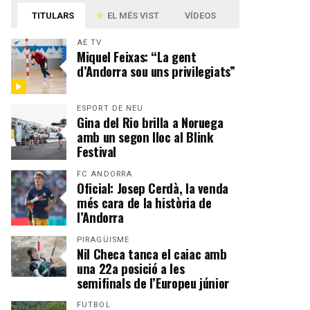
TITULARS
EL MÉS VIST
VÍDEOS
AE TV
Miquel Feixas: “La gent
d’Andorra sou uns privilegiats”
ESPORT DE NEU
Gina del Rio brilla a Noruega
amb un segon lloc al Blink
Festival
FC ANDORRA
Oficial: Josep Cerdà, la venda
més cara de la història de
l’Andorra
PIRAGÜISME
Nil Checa tanca el caiac amb
una 22a posició a les
semifinals de l’Europeu júnior
FUTBOL