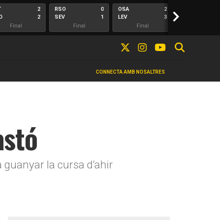
T
2
RSO
0
OSA
2
>
ALA
O
2
SEV
1
LEV
3
ELC
Final
Final
Final
Final
CONNECTA AMB NOSALTRES
astó
va guanyar la cursa d’ahir