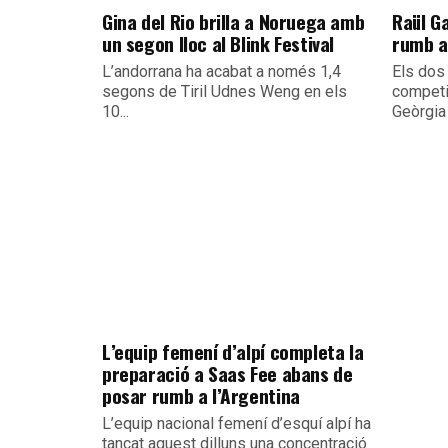
Gina del Rio brilla a Noruega amb
Raül G
un segon lloc al Blink Festival
rumb al
L’andorrana ha acabat a només 1,4
Els dos
segons de Tiril Udnes Weng en els
competir
10...
Geòrgia 
L’equip femení d’alpí completa la
preparació a Saas Fee abans de
posar rumb a l’Argentina
L’equip nacional femení d’esquí alpí ha
tancat aquest dilluns una concentració