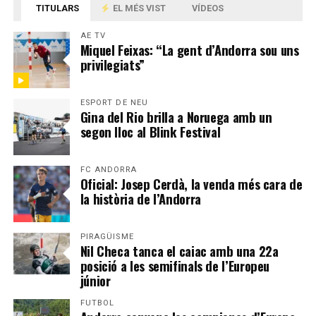
TITULARS
EL MÉS VIST
VÍDEOS
AE TV
Miquel Feixas: “La gent d’Andorra sou uns
privilegiats”
ESPORT DE NEU
Gina del Rio brilla a Noruega amb un
segon lloc al Blink Festival
FC ANDORRA
Oficial: Josep Cerdà, la venda més cara de
la història de l’Andorra
PIRAGÜISME
Nil Checa tanca el caiac amb una 22a
posició a les semifinals de l’Europeu
júnior
FUTBOL