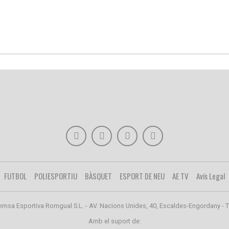
FUTBOL
POLIESPORTIU
BÀSQUET
ESPORT DE NEU
AE TV
Avís Legal
emsa Esportiva Romgual S.L. - AV. Nacions Unides, 40, Escaldes-Engordany - T
Amb el suport de: