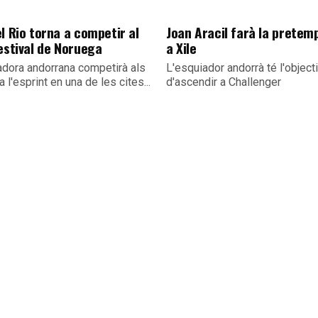
l Rio torna a competir al
Joan Aracil farà la prete
estival de Noruega
a Xile
adora andorrana competirà als
L'esquiador andorrà té l'object
a l'esprint en una de les cites...
d'ascendir a Challenger