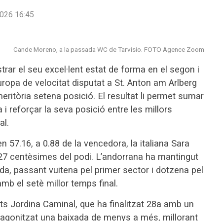
026 16:45
Cande Moreno, a la passada WC de Tarvisio. FOTO Agence Zoom
ar el seu excel·lent estat de forma en el segon i
ropa de velocitat disputat a St. Anton am Arlberg
meritòria setena posició. El resultat li permet sumar
 reforçar la seva posició entre les millors
al.
 57.16, a 0.88 de la vencedora, la italiana Sara
27 centèsimes del podi. L’andorrana ha mantingut
ada, passant vuitena pel primer sector i dotzena pel
mb el setè millor temps final.
ts Jordina Caminal, que ha finalitzat 28a amb un
otagonitzat una baixada de menys a més, millorant