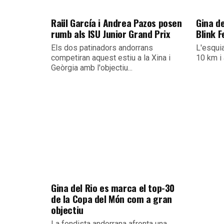
Raül García i Andrea Pazos posen
Gina de
rumb als ISU Junior Grand Prix
Blink F
Els dos patinadors andorrans
L'esqui
competiran aquest estiu a la Xina i
10 km i 
Geòrgia amb l'objectiu...
Gina del Rio es marca el top-30
de la Copa del Món com a gran
objectiu
La fondista andorrana afronta una