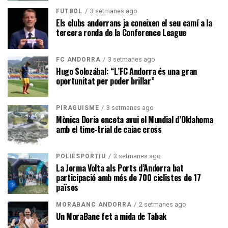
3 setmanes ago
FUTBOL
Els clubs andorrans ja coneixen el seu camí a la
tercera ronda de la Conference League
3 setmanes ago
FC ANDORRA
Hugo Solozábal: “L’FC Andorra és una gran
oportunitat per poder brillar”
3 setmanes ago
PIRAGÜISME
Mònica Doria enceta avui el Mundial d’Oklahoma
amb el time-trial de caiac cross
3 setmanes ago
POLIESPORTIU
La Jorma Volta als Ports d’Andorra bat
participació amb més de 700 ciclistes de 17
països
2 setmanes ago
MORABANC ANDORRA
Un MoraBanc fet a mida de Tabak