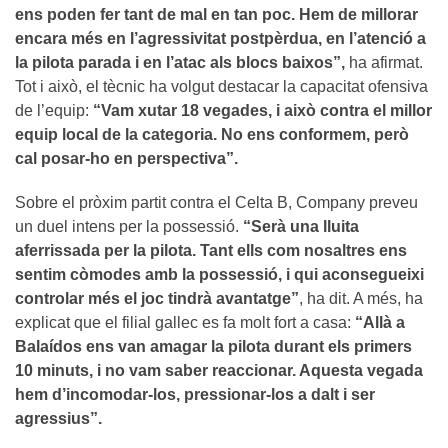
ens poden fer tant de mal en tan poc. Hem de millorar
encara més en l’agressivitat postpèrdua, en l’atenció a
la pilota parada i en l’atac als blocs baixos”,
ha afirmat.
Tot i això, el tècnic ha volgut destacar la capacitat ofensiva
de l’equip:
“Vam xutar 18 vegades, i això contra el millor
equip local de la categoria. No ens conformem, però
cal posar-ho en perspectiva”.
Sobre el pròxim partit contra el Celta B, Company preveu
un duel intens per la possessió.
“Serà una lluita
aferrissada per la pilota. Tant ells com nosaltres ens
sentim còmodes amb la possessió, i qui aconsegueixi
controlar més el joc tindrà avantatge”
, ha dit. A més, ha
explicat que el filial gallec es fa molt fort a casa:
“Allà a
Balaídos ens van amagar la pilota durant els primers
10 minuts, i no vam saber reaccionar. Aquesta vegada
hem d’incomodar-los, pressionar-los a dalt i ser
agressius”.