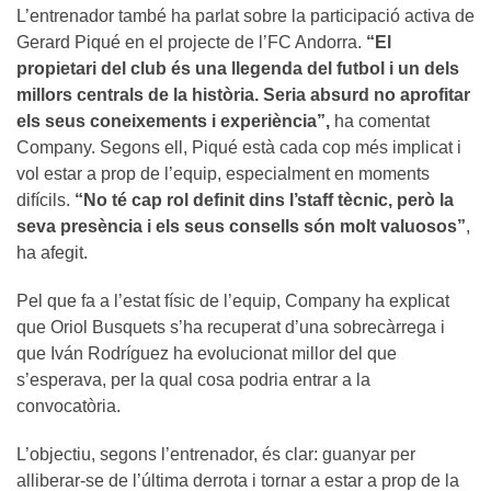
L’entrenador també ha parlat sobre la participació activa de
Gerard Piqué en el projecte de l’FC Andorra.
“El
propietari del club és una llegenda del futbol i un dels
millors centrals de la història. Seria absurd no aprofitar
els seus coneixements i experiència”,
ha comentat
Company. Segons ell, Piqué està cada cop més implicat i
vol estar a prop de l’equip, especialment en moments
difícils.
“No té cap rol definit dins l’staff tècnic, però la
seva presència i els seus consells són molt valuosos”
,
ha afegit.
Pel que fa a l’estat físic de l’equip, Company ha explicat
que Oriol Busquets s’ha recuperat d’una sobrecàrrega i
que Iván Rodríguez ha evolucionat millor del que
s’esperava, per la qual cosa podria entrar a la
convocatòria.
L’objectiu, segons l’entrenador, és clar: guanyar per
alliberar-se de l’última derrota i tornar a estar a prop de la