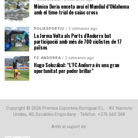
Mònica Doria enceta avui el Mundial d’Oklahoma
amb el time-trial de caiac cross
2 setmanes ago
POLIESPORTIU
La Jorma Volta als Ports d’Andorra bat
participació amb més de 700 ciclistes de 17
països
2 setmanes ago
FC ANDORRA
Hugo Solozábal: “L’FC Andorra és una gran
oportunitat per poder brillar”
Copyright © 2026 Premsa Esportiva Romgual S.L. - AV. Nacions
Unides, 40, Escaldes-Engordany - Telèfon: +376 665 568
Amb el suport de: