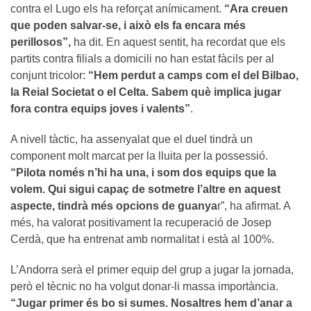
contra el Lugo els ha reforçat anímicament.
“Ara creuen
que poden salvar-se, i això els fa encara més
perillosos”,
ha dit. En aquest sentit, ha recordat que els
partits contra filials a domicili no han estat fàcils per al
conjunt tricolor:
“Hem perdut a camps com el del Bilbao,
la Reial Societat o el Celta. Sabem què implica jugar
fora contra equips joves i valents”
.
A nivell tàctic, ha assenyalat que el duel tindrà un
component molt marcat per la lluita per la possessió.
“Pilota només n’hi ha una, i som dos equips que la
volem. Qui sigui capaç de sotmetre l’altre en aquest
aspecte, tindrà més opcions de guanya
r”, ha afirmat. A
més, ha valorat positivament la recuperació de Josep
Cerdà, que ha entrenat amb normalitat i està al 100%.
L’Andorra serà el primer equip del grup a jugar la jornada,
però el tècnic no ha volgut donar-li massa importància.
“Jugar primer és bo si sumes. Nosaltres hem d’anar a