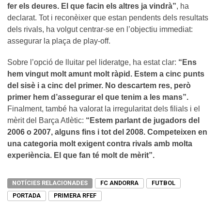
fer els deures. El que facin els altres ja vindrà”
, ha
declarat. Tot i reconèixer que estan pendents dels resultats
dels rivals, ha volgut centrar-se en l’objectiu immediat:
assegurar la plaça de play-off.
Sobre l’opció de lluitar pel lideratge, ha estat clar:
“Ens
hem vingut molt amunt molt ràpid. Estem a cinc punts
del sisè i a cinc del primer. No descartem res, però
primer hem d’assegurar el que tenim a les mans”.
Finalment, també ha valorat la irregularitat dels filials i el
mèrit del Barça Atlètic:
“Estem parlant de jugadors del
2006 o 2007, alguns fins i tot del 2008. Competeixen en
una categoria molt exigent contra rivals amb molta
experiència. El que fan té molt de mèrit”.
NOTÍCIES RELACIONADES
FC ANDORRA
FUTBOL
PORTADA
PRIMERA RFEF