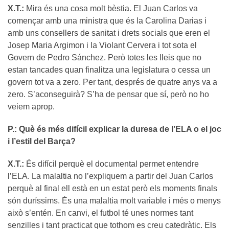
X.T.:
Mira és una cosa molt bèstia. El Juan Carlos va
començar amb una ministra que és la Carolina Darias i
amb uns consellers de sanitat i drets socials que eren el
Josep Maria Argimon i la Violant Cervera i tot sota el
Govern de Pedro Sánchez. Però totes les lleis que no
estan tancades quan finalitza una legislatura o cessa un
govern tot va a zero. Per tant, després de quatre anys va a
zero. S’aconseguirà? S’ha de pensar que sí, però no ho
veiem aprop.
P.: Què és més difícil explicar la duresa de l’ELA o el joc
i l’estil del Barça?
X.T.:
És difícil perquè el documental permet entendre
l’ELA. La malaltia no l’expliquem a partir del Juan Carlos
perquè al final ell està en un estat però els moments finals
són duríssims. És una malaltia molt variable i més o menys
això s’entén. En canvi, el futbol té unes normes tant
senzilles i tant practicat que tothom es creu catedràtic. Els