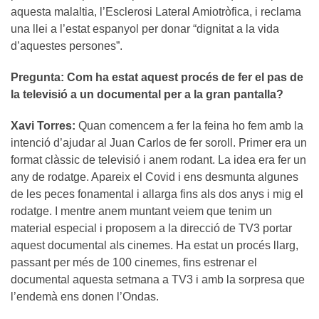
aquesta malaltia, l’Esclerosi Lateral Amiotròfica, i reclama
una llei a l’estat espanyol per donar “dignitat a la vida
d’aquestes persones”.
Pregunta: Com ha estat aquest procés de fer el pas de
la televisió a un documental per a la gran pantalla?
Xavi Torres:
Quan comencem a fer la feina ho fem amb la
intenció d’ajudar al Juan Carlos de fer soroll. Primer era un
format clàssic de televisió i anem rodant. La idea era fer un
any de rodatge. Apareix el Covid i ens desmunta algunes
de les peces fonamental i allarga fins als dos anys i mig el
rodatge. I mentre anem muntant veiem que tenim un
material especial i proposem a la direcció de TV3 portar
aquest documental als cinemes. Ha estat un procés llarg,
passant per més de 100 cinemes, fins estrenar el
documental aquesta setmana a TV3 i amb la sorpresa que
l’endemà ens donen l’Ondas.