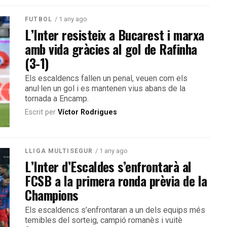
/ 1 any ago
FUTBOL
L’Inter resisteix a Bucarest i marxa
amb vida gràcies al gol de Rafinha
(3-1)
Els escaldencs fallen un penal, veuen com els
anul·len un gol i es mantenen vius abans de la
tornada a Encamp.
Escrit per
Víctor Rodrigues
/ 1 any ago
LLIGA MULTISEGUR
L’Inter d’Escaldes s’enfrontarà al
FCSB a la primera ronda prèvia de la
Champions
Els escaldencs s’enfrontaran a un dels equips més
temibles del sorteig, campió romanès i vuitè