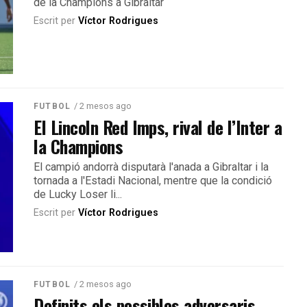
de la Champions a Gibraltar
Escrit per
Víctor Rodrigues
/ 2 mesos ago
FUTBOL
El Lincoln Red Imps, rival de l’Inter a
la Champions
El campió andorrà disputarà l'anada a Gibraltar i la
tornada a l'Estadi Nacional, mentre que la condició
de Lucky Loser li...
Escrit per
Víctor Rodrigues
/ 2 mesos ago
FUTBOL
Definits els possibles adversaris