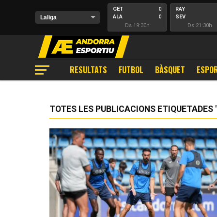
GET
0
RAY
ALA
0
SEV
Ds 19:30h
Ds 21:30h
RESULTATS
FUTBOL
BÀSQUET
ESPOR
TOTES LES PUBLICACIONS ETIQUETADES 