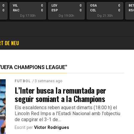
0
VIL
0
LEV
0
OSA
0
BE
0
RAC
0
ESP
0
CEL
0
RS
Dg 17:00h
Dg 19:00h
Dg 21:30h
T DE NEU
"UEFA CHAMPIONS LEAGUE"
/ 3 setmanes ago
FUTBOL
L’Inter busca la remuntada per
seguir somiant a la Champions
Els escaldencs reben aquest dimarts (18.00 h) el
Lincoln Red Imps a l'Estadi Nacional amb l'objectiu
de capgirar el 3-1 de...
Escrit per
Víctor Rodrigues