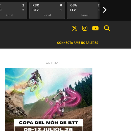
T
2
RSO
0
OSA
2
>
ALA
O
2
SEV
1
LEV
3
ELC
Final
Final
Final
Final
CONNECTA AMB NOSALTRES
ANUNCI