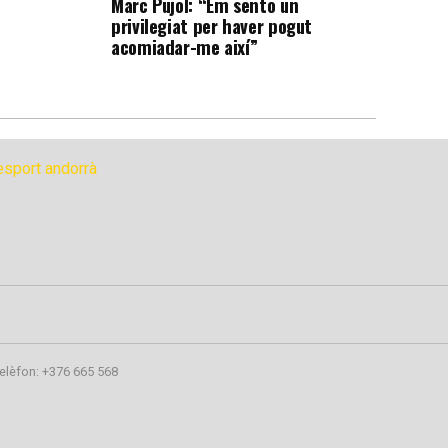
Marc Pujol: “Em sento un
privilegiat per haver pogut
acomiadar-me així”
elèfon: +376 665 568