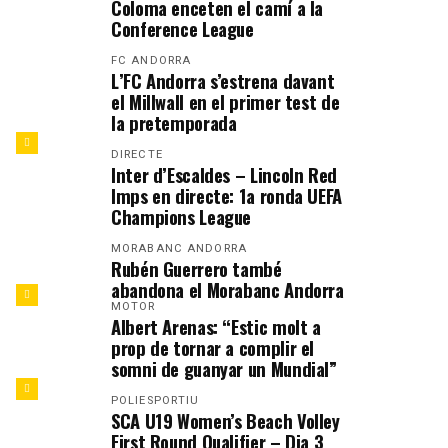
Coloma enceten el camí a la
Conference League
FC ANDORRA
L’FC Andorra s’estrena davant
el Millwall en el primer test de
la pretemporada
DIRECTE
Inter d’Escaldes – Lincoln Red
Imps en directe: 1a ronda UEFA
Champions League
MORABANC ANDORRA
Rubén Guerrero també
abandona el Morabanc Andorra
MOTOR
Albert Arenas: “Estic molt a
prop de tornar a complir el
somni de guanyar un Mundial”
POLIESPORTIU
SCA U19 Women’s Beach Volley
First Round Qualifier – Dia 3