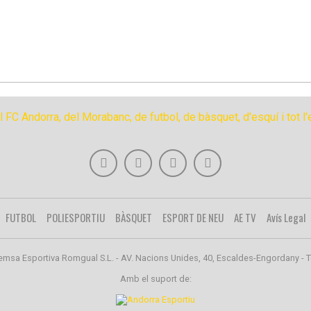
FUTBOL
POLIESPORTIU
BÀSQUET
ESPORT DE NEU
AE TV
Avís Legal
emsa Esportiva Romgual S.L. - AV. Nacions Unides, 40, Escaldes-Engordany - T
Amb el suport de: