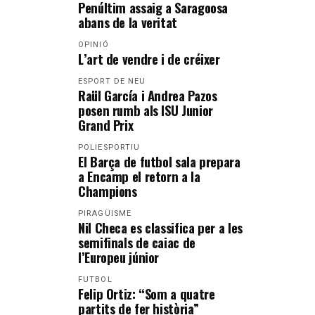
Penúltim assaig a Saragoosa
abans de la veritat
OPINIÓ
L’art de vendre i de créixer
ESPORT DE NEU
Raül García i Andrea Pazos
posen rumb als ISU Junior
Grand Prix
POLIESPORTIU
El Barça de futbol sala prepara
a Encamp el retorn a la
Champions
PIRAGÜISME
Nil Checa es classifica per a les
semifinals de caiac de
l’Europeu júnior
FUTBOL
Felip Ortiz: “Som a quatre
partits de fer història”