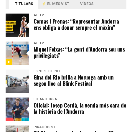
TITULARS
EL MÉS VIST
VÍDEOS
AE TV
Comas i Prenas: “Representar Andorra
ens obliga a donar sempre el màxim”
AE TV
Miquel Feixas: “La gent d’Andorra sou uns
privilegiats”
ESPORT DE NEU
Gina del Rio brilla a Noruega amb un
segon lloc al Blink Festival
FC ANDORRA
Oficial: Josep Cerdà, la venda més cara de
la història de l’Andorra
PIRAGÜISME