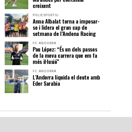
creixent
POLIESPORTIU
Anna Albalat torna a imposar-
se i lidera el gran cap de
setmana de l’Andona Racing
FC ANDORRA
Pau López: “És un dels passos
de la meva carrera que em fa
més il·lusió”
FC ANDORRA
L’Andorra liquida el deute amb
Eder Sarabia