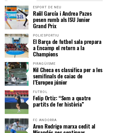
ESPORT DE NEU
Raül García i Andrea Pazos
posen rumb als ISU Junior
Grand Prix
POLIESPORTIU
El Barça de futbol sala prepara
a Encamp el retorn a la
Champions
PIRAGÜISME
Nil Checa es classifica per a les
semifinals de caiac de
l’Europeu júnior
FUTBOL
Felip Ortiz: “Som a quatre
partits de fer història”
FC ANDORRA
Aron Rodrigo marxa cedit al
Mirandés per continuar